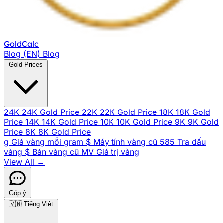
Gold
Calc
Blog (EN)
Blog
Gold Prices
24K
24K Gold Price
22K
22K Gold Price
18K
18K Gold
Price
14K
14K Gold Price
10K
10K Gold Price
9K
9K Gold
Price
8K
8K Gold Price
g
Giá vàng mỗi gram
$
Máy tính vàng cũ
585
Tra dấu
vàng
$
Bán vàng cũ
MV
Giá trị vàng
View All →
Góp ý
🇻🇳
Tiếng Việt