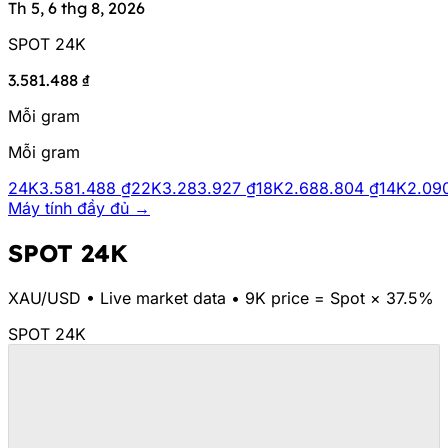
Th 5, 6 thg 8, 2026
SPOT 24K
3.581.488 ₫
Mỗi gram
Mỗi gram
24K
3.581.488 ₫
22K
3.283.927 ₫
18K
2.688.804 ₫
14K
2.09
Máy tính đầy đủ →
SPOT 24K
XAU/
USD
•
Live market data
•
9K price = Spot × 37.5%
SPOT 24K