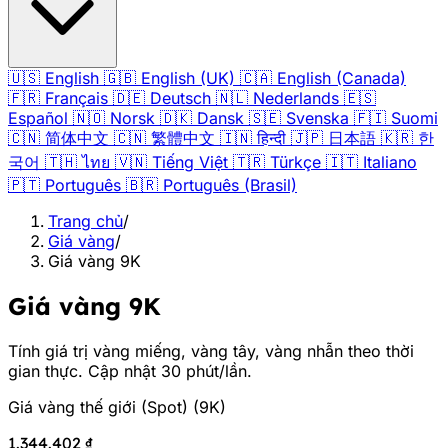
🇺🇸
English
🇬🇧
English (UK)
🇨🇦
English (Canada)
🇫🇷
Français
🇩🇪
Deutsch
🇳🇱
Nederlands
🇪🇸
Español
🇳🇴
Norsk
🇩🇰
Dansk
🇸🇪
Svenska
🇫🇮
Suomi
🇨🇳
简体中文
🇨🇳
繁體中文
🇮🇳
हिन्दी
🇯🇵
日本語
🇰🇷
한
국어
🇹🇭
ไทย
🇻🇳
Tiếng Việt
🇹🇷
Türkçe
🇮🇹
Italiano
🇵🇹
Português
🇧🇷
Português (Brasil)
Trang chủ
/
Giá vàng
/
Giá vàng 9K
Giá vàng 9K
Tính giá trị vàng miếng, vàng tây, vàng nhẫn theo thời
gian thực. Cập nhật 30 phút/lần.
Giá vàng thế giới (Spot)
(
9K
)
1.344.402 ₫