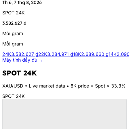
Th 6, 7 thg 8, 2026
SPOT 24K
3.582.627 ₫
Mỗi gram
Mỗi gram
24K
3.582.627 ₫
22K
3.284.971 ₫
18K
2.689.660 ₫
14K
2.090
Máy tính đầy đủ →
SPOT 24K
XAU/
USD
•
Live market data
•
8K price = Spot × 33.3%
SPOT 24K