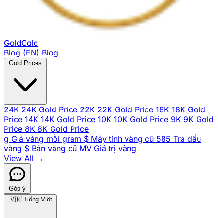
Gold
Calc
Blog (EN)
Blog
Gold Prices
24K
24K Gold Price
22K
22K Gold Price
18K
18K Gold
Price
14K
14K Gold Price
10K
10K Gold Price
9K
9K Gold
Price
8K
8K Gold Price
g
Giá vàng mỗi gram
$
Máy tính vàng cũ
585
Tra dấu
vàng
$
Bán vàng cũ
MV
Giá trị vàng
View All →
Góp ý
🇻🇳
Tiếng Việt