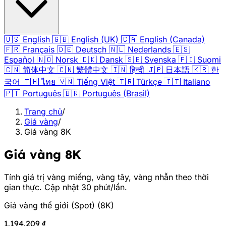
🇺🇸
English
🇬🇧
English (UK)
🇨🇦
English (Canada)
🇫🇷
Français
🇩🇪
Deutsch
🇳🇱
Nederlands
🇪🇸
Español
🇳🇴
Norsk
🇩🇰
Dansk
🇸🇪
Svenska
🇫🇮
Suomi
🇨🇳
简体中文
🇨🇳
繁體中文
🇮🇳
हिन्दी
🇯🇵
日本語
🇰🇷
한
국어
🇹🇭
ไทย
🇻🇳
Tiếng Việt
🇹🇷
Türkçe
🇮🇹
Italiano
🇵🇹
Português
🇧🇷
Português (Brasil)
Trang chủ
/
Giá vàng
/
Giá vàng 8K
Giá vàng 8K
Tính giá trị vàng miếng, vàng tây, vàng nhẫn theo thời
gian thực. Cập nhật 30 phút/lần.
Giá vàng thế giới (Spot)
(
8K
)
1.194.209 ₫