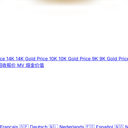
ice
14K
14K Gold Price
10K
10K Gold Price
9K
9K Gold Pric
回收报价
MV
熔金价值
Français
🇩🇪
Deutsch
🇳🇱
Nederlands
🇪🇸
Español
🇳🇴
N