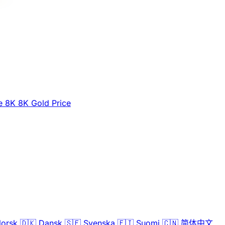
e
8K
8K Gold Price
orsk
🇩🇰
Dansk
🇸🇪
Svenska
🇫🇮
Suomi
🇨🇳
简体中文