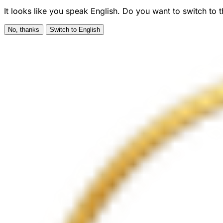
It looks like you speak English. Do you want to switch to 
No, thanks
Switch to English