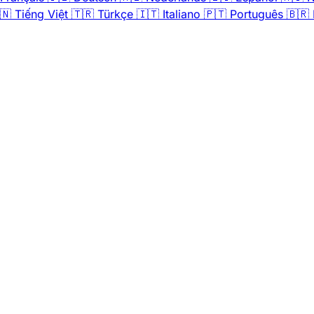
🇳
Tiếng Việt
🇹🇷
Türkçe
🇮🇹
Italiano
🇵🇹
Português
🇧🇷