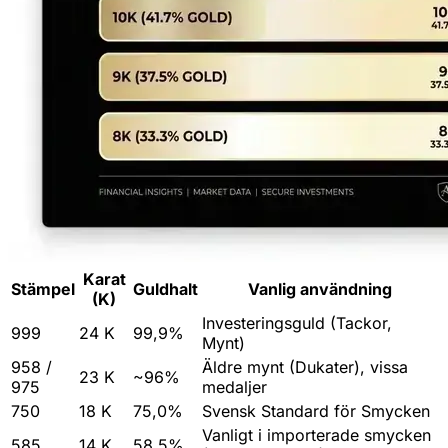
Karat
Stämpel
Guldhalt
Vanlig användning
(K)
Investeringsguld (Tackor,
999
24 K
99,9%
Mynt)
958 /
Äldre mynt (Dukater), vissa
23 K
~96%
975
medaljer
750
18 K
75,0%
Svensk Standard för Smycken
Vanligt i importerade smycken
585
14 K
58,5%