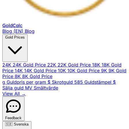
Gold
Calc
Blog (EN)
Blog
Gold Prices
24K
24K Gold Price
22K
22K Gold Price
18K
18K Gold
Price
14K
14K Gold Price
10K
10K Gold Price
9K
9K Gold
Price
8K
8K Gold Price
g
Guldpris per gram
$
Skrotguld
585
Guldstämpel
$
Sälja guld
MV
Smältvärde
View All →
Feedback
🇸🇪
Svenska