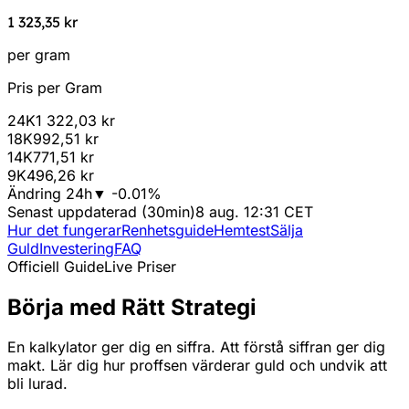
1 323,35 kr
per gram
Pris per Gram
24K
1 322,03 kr
18K
992,51 kr
14K
771,51 kr
9K
496,26 kr
Ändring 24h
▼
-0.01
%
Senast uppdaterad (30min)
8 aug. 12:31 CET
Hur det fungerar
Renhetsguide
Hemtest
Sälja
Guld
Investering
FAQ
Officiell Guide
Live Priser
Börja med Rätt Strategi
En kalkylator ger dig en siffra. Att förstå siffran ger dig
makt. Lär dig hur proffsen värderar guld och undvik att
bli lurad.