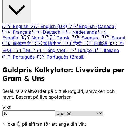
🇺🇸
English
🇬🇧
English (UK)
🇨🇦
English (Canada)
🇫🇷
Français
🇩🇪
Deutsch
🇳🇱
Nederlands
🇪🇸
Español
🇳🇴
Norsk
🇩🇰
Dansk
🇸🇪
Svenska
🇫🇮
Suomi
🇨🇳
简体中文
🇨🇳
繁體中文
🇮🇳
हिन्दी
🇯🇵
日本語
🇰🇷
한
국어
🇹🇭
ไทย
🇻🇳
Tiếng Việt
🇹🇷
Türkçe
🇮🇹
Italiano
🇵🇹
Português
🇧🇷
Português (Brasil)
Guldpris Kalkylator: Livevärde per
Gram & Uns
Beräkna smältvärdet på ditt skrotguld, smycken och
mynt. Baserat på live spotpriser.
Vikt
Klicka 👆 på siffran för att ange din vikt