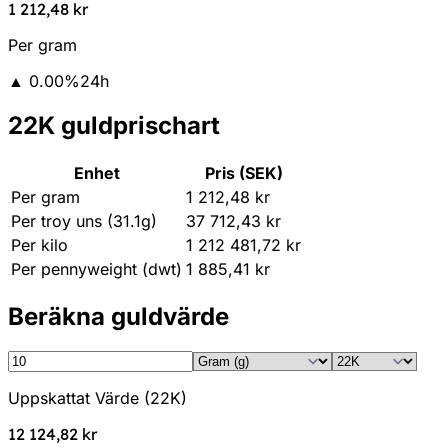
1 212,48 kr
Per gram
▲
0.00
%
24h
22K guldprischart
Enhet
Pris (SEK)
Per gram
1 212,48 kr
Per troy uns (31.1g)
37 712,43 kr
Per kilo
1 212 481,72 kr
Per pennyweight (dwt)
1 885,41 kr
Beräkna guldvärde
Uppskattat Värde
(
22K
)
12 124,82 kr