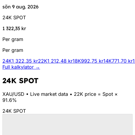
sön 9 aug. 2026
24K SPOT
1 322,35 kr
Per gram
Per gram
24K
1 322,35 kr
22K
1 212,48 kr
18K
992,75 kr
14K
771,70 kr
Full kalkylator →
24K SPOT
XAU/
USD
•
Live market data
•
22K price = Spot ×
91.6%
24K SPOT