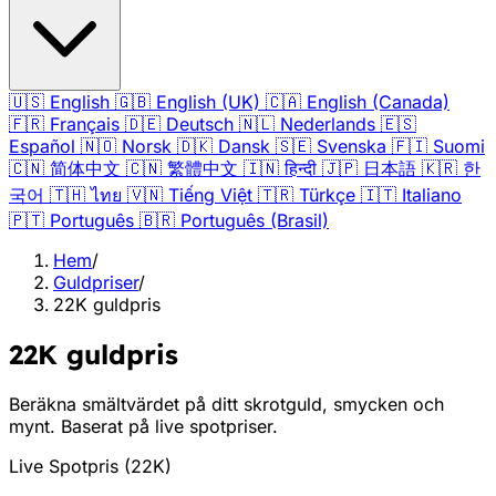
🇺🇸
English
🇬🇧
English (UK)
🇨🇦
English (Canada)
🇫🇷
Français
🇩🇪
Deutsch
🇳🇱
Nederlands
🇪🇸
Español
🇳🇴
Norsk
🇩🇰
Dansk
🇸🇪
Svenska
🇫🇮
Suomi
🇨🇳
简体中文
🇨🇳
繁體中文
🇮🇳
हिन्दी
🇯🇵
日本語
🇰🇷
한
국어
🇹🇭
ไทย
🇻🇳
Tiếng Việt
🇹🇷
Türkçe
🇮🇹
Italiano
🇵🇹
Português
🇧🇷
Português (Brasil)
Hem
/
Guldpriser
/
22K guldpris
22K guldpris
Beräkna smältvärdet på ditt skrotguld, smycken och
mynt. Baserat på live spotpriser.
Live Spotpris
(
22K
)