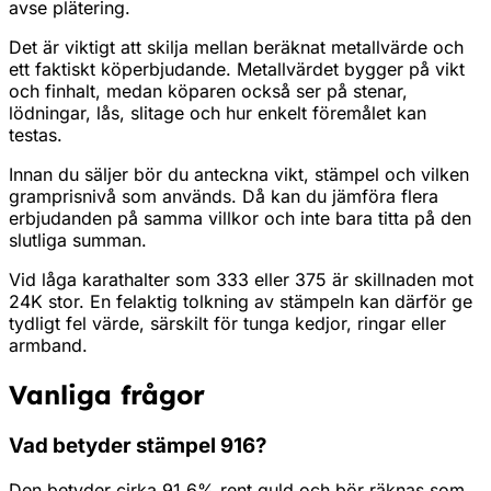
avse plätering.
Det är viktigt att skilja mellan beräknat metallvärde och
ett faktiskt köperbjudande. Metallvärdet bygger på vikt
och finhalt, medan köparen också ser på stenar,
lödningar, lås, slitage och hur enkelt föremålet kan
testas.
Innan du säljer bör du anteckna vikt, stämpel och vilken
gramprisnivå som används. Då kan du jämföra flera
erbjudanden på samma villkor och inte bara titta på den
slutliga summan.
Vid låga karathalter som 333 eller 375 är skillnaden mot
24K stor. En felaktig tolkning av stämpeln kan därför ge
tydligt fel värde, särskilt för tunga kedjor, ringar eller
armband.
Vanliga frågor
Vad betyder stämpel 916?
Den betyder cirka 91.6% rent guld och bör räknas som