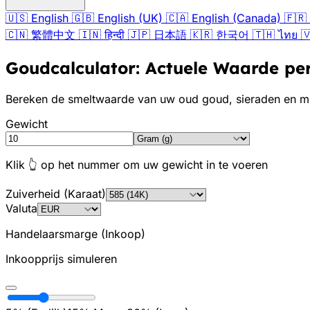
🇺🇸
English
🇬🇧
English (UK)
🇨🇦
English (Canada)
🇫🇷
🇨🇳
繁體中文
🇮🇳
हिन्दी
🇯🇵
日本語
🇰🇷
한국어
🇹🇭
ไทย

Goudcalculator: Actuele Waarde p
Bereken de smeltwaarde van uw oud goud, sieraden en mu
Gewicht
Klik 👆 op het nummer om uw gewicht in te voeren
Zuiverheid (Karaat)
Valuta
Handelaarsmarge (Inkoop)
Inkoopprijs simuleren