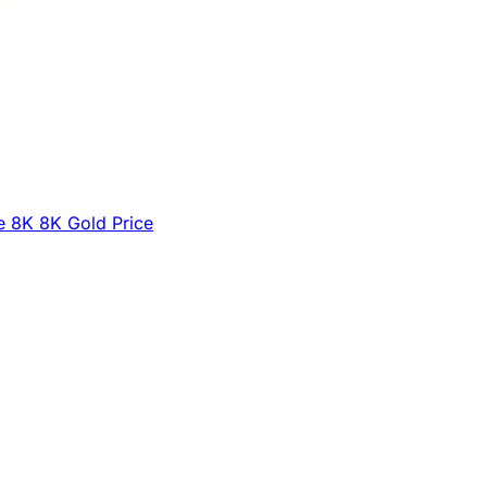
e
8K
8K Gold Price