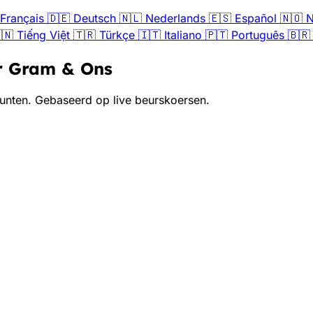
Français
🇩🇪
Deutsch
🇳🇱
Nederlands
🇪🇸
Español
🇳🇴
N
🇳
Tiếng Việt
🇹🇷
Türkçe
🇮🇹
Italiano
🇵🇹
Português
🇧🇷
er Gram & Ons
nten. Gebaseerd op live beurskoersen.