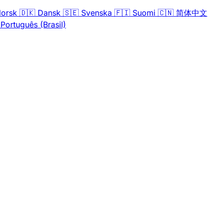
orsk
🇩🇰
Dansk
🇸🇪
Svenska
🇫🇮
Suomi
🇨🇳
简体中文
Português (Brasil)