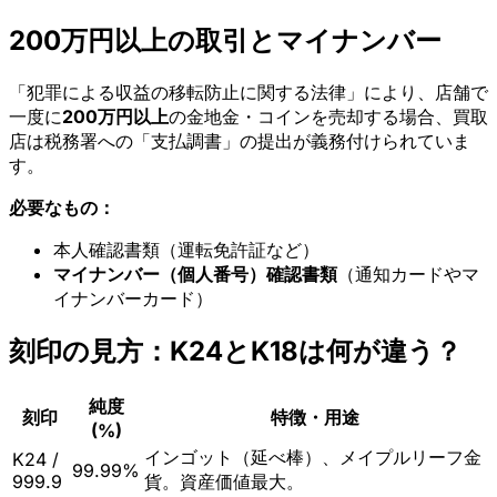
200万円以上の取引とマイナンバー
「犯罪による収益の移転防止に関する法律」により、店舗で
一度に
200万円以上
の金地金・コインを売却する場合、買取
店は税務署への「支払調書」の提出が義務付けられていま
す。
必要なもの：
本人確認書類（運転免許証など）
マイナンバー（個人番号）確認書類
（通知カードやマ
イナンバーカード）
刻印の見方：K24とK18は何が違う？
純度
刻印
特徴・用途
(%)
インゴット（延べ棒）、メイプルリーフ金
K24 /
99.99%
999.9
貨。資産価値最大。