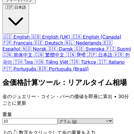
フィードバック
🇯🇵
日本語
🇺🇸
English
🇬🇧
English (UK)
🇨🇦
English (Canada)
🇫🇷
Français
🇩🇪
Deutsch
🇳🇱
Nederlands
🇪🇸
Español
🇳🇴
Norsk
🇩🇰
Dansk
🇸🇪
Svenska
🇫🇮
Suomi
🇨🇳
简体中文
🇨🇳
繁體中文
🇮🇳
हिन्दी
🇯🇵
日本語
🇰🇷
한
국어
🇹🇭
ไทย
🇻🇳
Tiếng Việt
🇹🇷
Türkçe
🇮🇹
Italiano
🇵🇹
Português
🇧🇷
Português (Brasil)
金価格計算ツール：リアルタイム相場
金のジュエリー・コイン・バーの価値を即座に算出 • 30分
ごとに更新
重量
上の 👆 数字をクリックして金の重量を入力