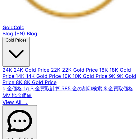
Gold
Calc
Blog (EN)
Blog
Gold Prices
24K
24K Gold Price
22K
22K Gold Price
18K
18K Gold
Price
14K
14K Gold Price
10K
10K Gold Price
9K
9K Gold
Price
8K
8K Gold Price
g
金価格 1g
$
金買取計算
585
金の刻印検索
$
金買取価格
MV
地金価値
View All →