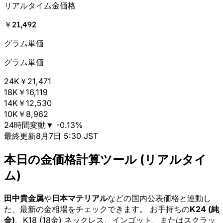
リアルタイム金価格
￥21,492
グラム単価
グラム単価
24K
￥21,471
18K
￥16,119
14K
￥12,530
10K
￥8,962
24時間変動
▼
-0.13
%
最終更新
8月7日 5:30 JST
本日の金価格計算ツール (リアルタイ
ム)
田中貴金属
や
日本マテリアル
などの国内公表価格と連動し
た、最新の金相場をチェックできます。 お手持ちの
K24 (純
金)
、K18 (18金) ネックレス、インゴット、またはスクラッ