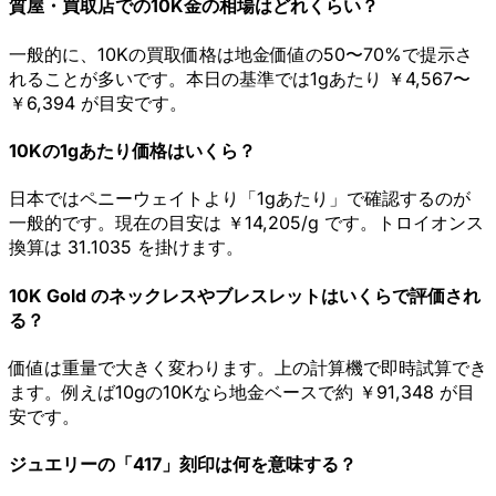
質屋・買取店での10K金の相場はどれくらい？
一般的に、10Kの買取価格は地金価値の50〜70%で提示さ
れることが多いです。本日の基準では1gあたり ￥4,567〜
￥6,394 が目安です。
10Kの1gあたり価格はいくら？
日本ではペニーウェイトより「1gあたり」で確認するのが
一般的です。現在の目安は ￥14,205/g です。トロイオンス
換算は 31.1035 を掛けます。
10K Gold のネックレスやブレスレットはいくらで評価され
る？
価値は重量で大きく変わります。上の計算機で即時試算でき
ます。例えば10gの10Kなら地金ベースで約 ￥91,348 が目
安です。
ジュエリーの「417」刻印は何を意味する？