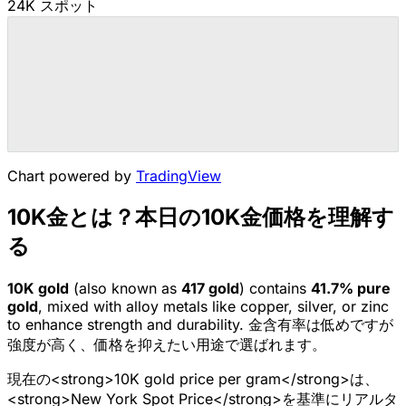
24K スポット
Chart powered by
TradingView
10K金とは？本日の10K金価格を理解す
る
10K
gold
(also known as
417
gold
) contains
41.7
% pure
gold
, mixed with alloy metals like copper, silver, or zinc
to enhance strength and durability.
金含有率は低めですが
強度が高く、価格を抑えたい用途で選ばれます。
現在の<strong>10K gold price per gram</strong>は、
<strong>New York Spot Price</strong>を基準にリアルタ