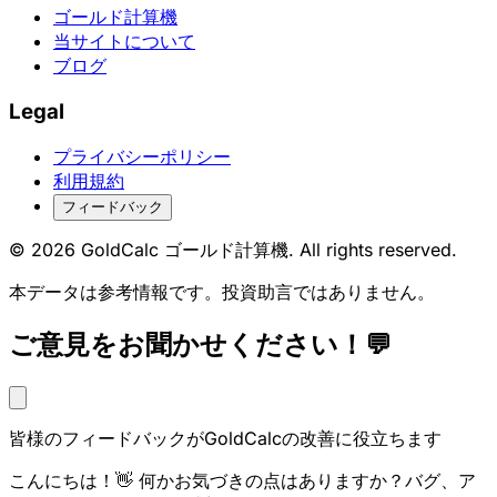
ゴールド計算機
当サイトについて
ブログ
Legal
プライバシーポリシー
利用規約
フィードバック
© 2026 GoldCalc ゴールド計算機. All rights reserved.
本データは参考情報です。投資助言ではありません。
ご意見をお聞かせください！💬
皆様のフィードバックがGoldCalcの改善に役立ちます
こんにちは！👋 何かお気づきの点はありますか？バグ、ア