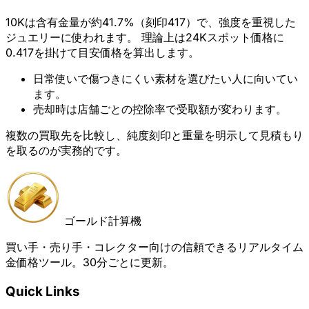
10Kは含有金量が約41.7%（刻印417）で、強度を重視した
ジュエリーに使われます。 理論上は24Kスポット価格に
0.417を掛けて目安価格を算出します。
日常使いで傷つきにくい素材を選びたい人に向いてい
ます。
売却時は店舗ごとの控除率で受取額が変わります。
複数の買取先を比較し、純度刻印と重量を明示して見積もり
を取るのが実務的です。
ゴールド計算機
買い手・売り手・コレクター向けの信頼できるリアルタイム
金価格ツール。30分ごとに更新。
Quick Links