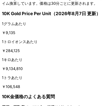
イム換算しています。価格は30分ごとに更新されます。
10K Gold Price Per Unit（2026年8月7日 更新）
1グラムあたり
￥9,135
1トロイオンスあたり
￥284,125
1キロあたり
￥9,134,810
1トラあたり
￥106,548
10K金価格のよくある質問