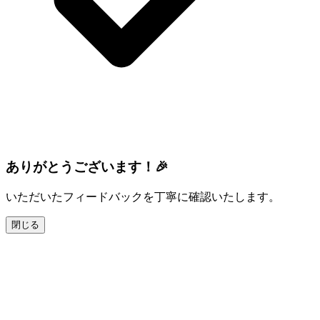
ありがとうございます！🎉
いただいたフィードバックを丁寧に確認いたします。
閉じる