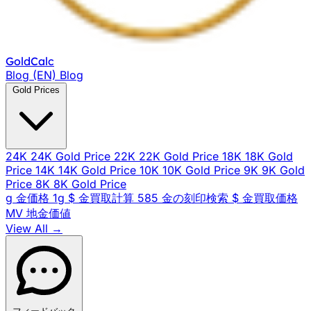
Gold
Calc
Blog (EN)
Blog
Gold Prices
24K
24K Gold Price
22K
22K Gold Price
18K
18K Gold
Price
14K
14K Gold Price
10K
10K Gold Price
9K
9K Gold
Price
8K
8K Gold Price
g
金価格 1g
$
金買取計算
585
金の刻印検索
$
金買取価格
MV
地金価値
View All →