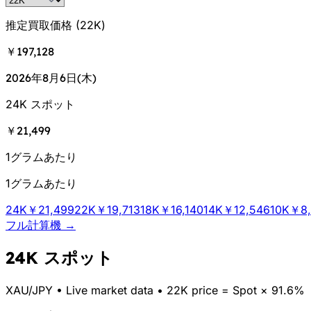
推定買取価格
(
22K
)
￥197,128
2026年8月6日(木)
24K スポット
￥21,499
1グラムあたり
1グラムあたり
24K
￥21,499
22K
￥19,713
18K
￥16,140
14K
￥12,546
10K
￥8,
フル計算機 →
24K スポット
XAU/
JPY
•
Live market data
•
22K price = Spot × 91.6%