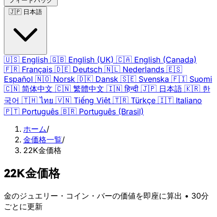
フィードバック
🇯🇵
日本語
🇺🇸
English
🇬🇧
English (UK)
🇨🇦
English (Canada)
🇫🇷
Français
🇩🇪
Deutsch
🇳🇱
Nederlands
🇪🇸
Español
🇳🇴
Norsk
🇩🇰
Dansk
🇸🇪
Svenska
🇫🇮
Suomi
🇨🇳
简体中文
🇨🇳
繁體中文
🇮🇳
हिन्दी
🇯🇵
日本語
🇰🇷
한
국어
🇹🇭
ไทย
🇻🇳
Tiếng Việt
🇹🇷
Türkçe
🇮🇹
Italiano
🇵🇹
Português
🇧🇷
Português (Brasil)
ホーム
/
金価格一覧
/
22K金価格
22K金価格
金のジュエリー・コイン・バーの価値を即座に算出 • 30分
ごとに更新