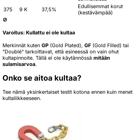
Edullisemmat korut
375
9 K
37,5%
(kestävämpää)
🚫
Varoitus: Kullattu ei ole kultaa
Merkinnät kuten
GP
(Gold Plated),
GF
(Gold Filled) tai
"Doublé" tarkoittavat, että esineessä on vain ohut
kultapinnoite. Tällä ei ole käytännössä
mitään
sulamisarvoa
.
Onko se aitoa kultaa?
Tee nämä yksinkertaiset testit kotona ennen kuin menet
kultaliikkeeseen.