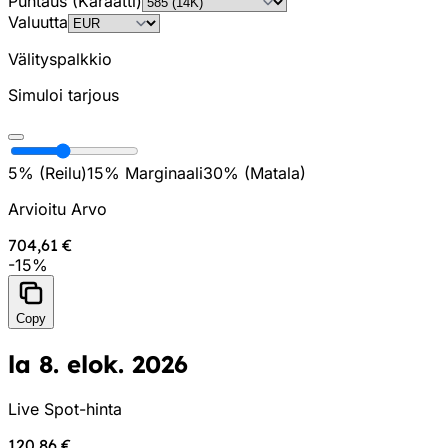
Puhtaus (Karaatti)
Valuutta
Välityspalkkio
Simuloi tarjous
5% (
Reilu
)
15
%
Marginaali
30% (
Matala
)
Arvioitu Arvo
704,61 €
-
15
%
Copy
la 8. elok. 2026
Live Spot-hinta
120,86 €