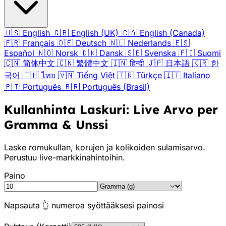
🇺🇸
English
🇬🇧
English (UK)
🇨🇦
English (Canada)
🇫🇷
Français
🇩🇪
Deutsch
🇳🇱
Nederlands
🇪🇸
Español
🇳🇴
Norsk
🇩🇰
Dansk
🇸🇪
Svenska
🇫🇮
Suomi
🇨🇳
简体中文
🇨🇳
繁體中文
🇮🇳
हिन्दी
🇯🇵
日本語
🇰🇷
한
국어
🇹🇭
ไทย
🇻🇳
Tiếng Việt
🇹🇷
Türkçe
🇮🇹
Italiano
🇵🇹
Português
🇧🇷
Português (Brasil)
Kullanhinta Laskuri: Live Arvo per
Gramma & Unssi
Laske romukullan, korujen ja kolikoiden sulamisarvo.
Perustuu live-markkinahintoihin.
Paino
Napsauta 👆 numeroa syöttääksesi painosi