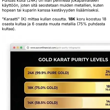
Puhdas kulta (24K) on liian pehmeää jokapäiväiseen
käyttöön, joten sitä seostetaan muiden metallien, kuten
hopean tai kuparin kanssa kestävyyden lisäämiseksi.
"Karaatti" (K) mittaa kullan osuutta.
18K
koru koostuu 18
osasta kultaa ja 6 osasta muuta metallia (75% puhdasta
kultaa).