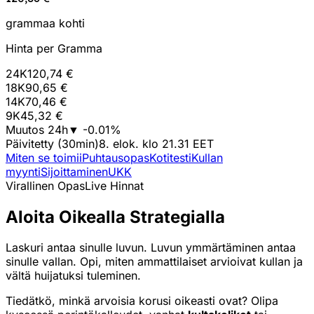
grammaa kohti
Hinta per Gramma
24K
120,74 €
18K
90,65 €
14K
70,46 €
9K
45,32 €
Muutos 24h
▼
-0.01
%
Päivitetty (30min)
8. elok. klo 21.31 EET
Miten se toimii
Puhtausopas
Kotitesti
Kullan
myynti
Sijoittaminen
UKK
Virallinen Opas
Live Hinnat
Aloita Oikealla Strategialla
Laskuri antaa sinulle luvun. Luvun ymmärtäminen antaa
sinulle vallan. Opi, miten ammattilaiset arvioivat kullan ja
vältä huijatuksi tuleminen.
Tiedätkö, minkä arvoisia korusi oikeasti ovat? Olipa