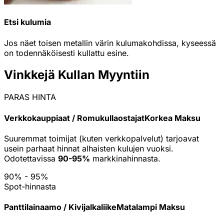
Etsi kulumia
Jos näet toisen metallin värin kulumakohdissa, kyseessä
on todennäköisesti kullattu esine.
Vinkkejä Kullan Myyntiin
PARAS HINTA
Verkkokauppiaat / Romukullaostajat
Korkea Maksu
Suuremmat toimijat (kuten verkkopalvelut) tarjoavat
usein parhaat hinnat alhaisten kulujen vuoksi.
Odotettavissa
90-95%
markkinahinnasta.
90% - 95%
Spot-hinnasta
Panttilainaamo / Kivijalkaliike
Matalampi Maksu