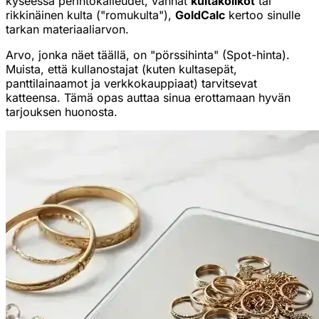
kyseessä perintökalleudet, vanhat
kultakolikot
tai
rikkinäinen kulta ("romukulta"),
GoldCalc
kertoo sinulle
tarkan materiaaliarvon.
Arvo, jonka näet täällä, on "pörssihinta" (Spot-hinta).
Muista, että kullanostajat (kuten kultasepät,
panttilainaamot ja verkkokauppiaat) tarvitsevat
katteensa. Tämä opas auttaa sinua erottamaan hyvän
tarjouksen huonosta.