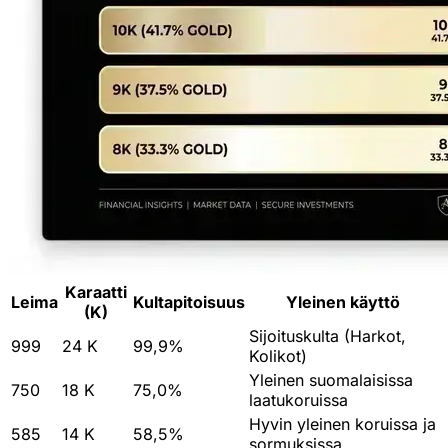
Karaatti
Leima
Kultapitoisuus
Yleinen käyttö
(K)
Sijoituskulta (Harkot,
999
24 K
99,9%
Kolikot)
Yleinen suomalaisissa
750
18 K
75,0%
laatukoruissa
Hyvin yleinen koruissa ja
585
14 K
58,5%
sormuksissa