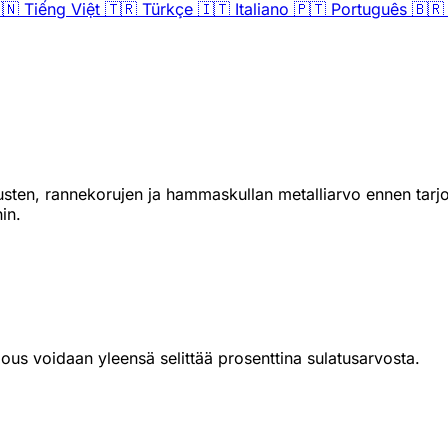
🇳
Tiếng Việt
🇹🇷
Türkçe
🇮🇹
Italiano
🇵🇹
Português
🇧🇷
usten, rannekorujen ja hammaskullan metalliarvo ennen tarjo
in.
ous voidaan yleensä selittää prosenttina sulatusarvosta.