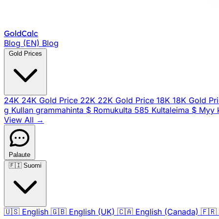
Gold
Calc
Blog (EN)
Blog
Gold Prices
24K
24K Gold Price
22K
22K Gold Price
18K
18K Gold Pr
g
Kullan grammahinta
$
Romukulta
585
Kultaleima
$
Myy k
View All →
Palaute
🇫🇮
Suomi
🇺🇸
English
🇬🇧
English (UK)
🇨🇦
English (Canada)
🇫🇷