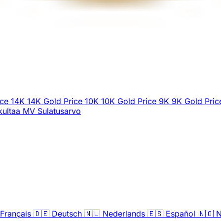
ice
14K
14K Gold Price
10K
10K Gold Price
9K
9K Gold Pric
ultaa
MV
Sulatusarvo
Français
🇩🇪
Deutsch
🇳🇱
Nederlands
🇪🇸
Español
🇳🇴
N