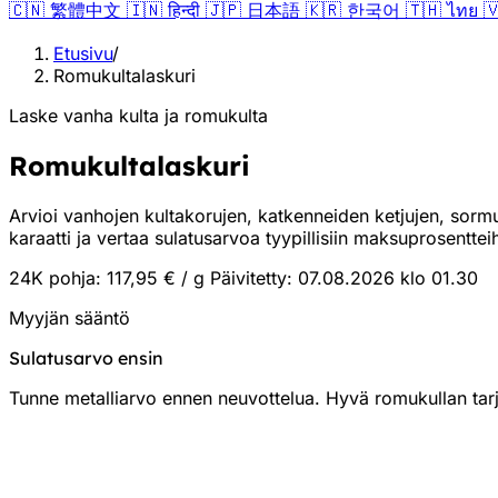
🇨🇳
繁體中文
🇮🇳
हिन्दी
🇯🇵
日本語
🇰🇷
한국어
🇹🇭
ไทย

Etusivu
/
Romukultalaskuri
Laske vanha kulta ja romukulta
Romukultalaskuri
Arvioi vanhojen kultakorujen, katkenneiden ketjujen, sorm
karaatti ja vertaa sulatusarvoa tyypillisiin maksuprosentteih
24K pohja: 117,95 € / g
Päivitetty: 07.08.2026 klo 01.30
Myyjän sääntö
Sulatusarvo ensin
Tunne metalliarvo ennen neuvottelua. Hyvä romukullan tarj