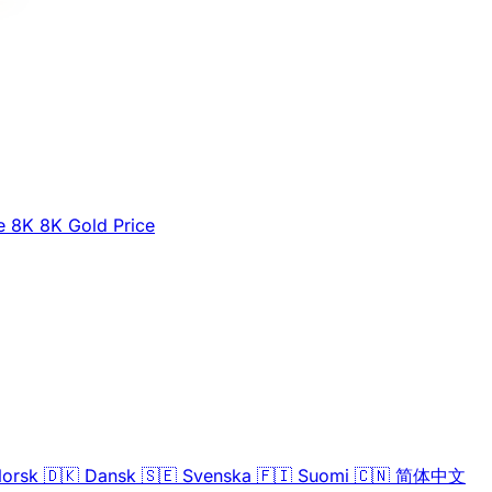
e
8K
8K Gold Price
orsk
🇩🇰
Dansk
🇸🇪
Svenska
🇫🇮
Suomi
🇨🇳
简体中文