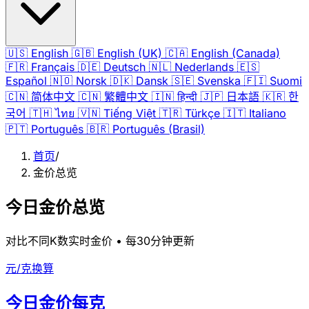
🇺🇸
English
🇬🇧
English (UK)
🇨🇦
English (Canada)
🇫🇷
Français
🇩🇪
Deutsch
🇳🇱
Nederlands
🇪🇸
Español
🇳🇴
Norsk
🇩🇰
Dansk
🇸🇪
Svenska
🇫🇮
Suomi
🇨🇳
简体中文
🇨🇳
繁體中文
🇮🇳
हिन्दी
🇯🇵
日本語
🇰🇷
한
국어
🇹🇭
ไทย
🇻🇳
Tiếng Việt
🇹🇷
Türkçe
🇮🇹
Italiano
🇵🇹
Português
🇧🇷
Português (Brasil)
首页
/
金价总览
今日金价总览
对比不同K数实时金价 • 每30分钟更新
元/克换算
今日金价每克