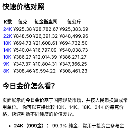
快速价格对照
K数
每克
每金衡盎司
每公斤
24K
¥925.38
¥28,782.67
¥925,383.69
22K
¥848.50
¥26,391.32
¥848,499.96
18K
¥694.73
¥21,608.61
¥694,732.50
14K
¥540.04
¥16,797.09
¥540,038.73
10K
¥386.27
¥12,014.39
¥386,271.27
9K
¥347.37
¥10,804.31
¥347,366.25
8K
¥308.46
¥9,594.22
¥308,461.23
今日金价怎么看？
页面展示的
今日金价
基于国际现货市场，并按人民币换算成常
用单位。 你可以直接比较 10K、14K、18K、24K 的每克价
格，快速判断不同纯度的价值差异。
24K（999金）：
99.9% 纯金，常用于投资金条与金