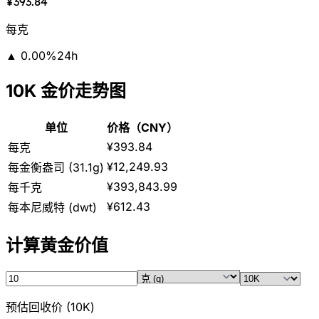
¥393.84
每克
▲
0.00
%
24h
10K 金价走势图
单位
价格（CNY）
¥393.84
每克
¥12,249.93
每金衡盎司 (31.1g)
¥393,843.99
每千克
¥612.43
每本尼威特 (dwt)
计算黄金价值
预估回收价
(
10K
)