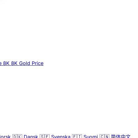
e
8K
8K Gold Price
orsk
🇩🇰
Dansk
🇸🇪
Svenska
🇫🇮
Suomi
🇨🇳
简体中文