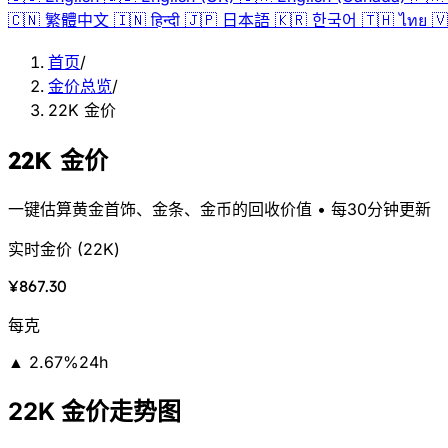
🇨🇳
繁體中文
🇮🇳
हिन्दी
🇯🇵
日本語
🇰🇷
한국어
🇹🇭
ไทย
🇻
首页
/
金价总览
/
22K 金价
22K 金价
一键估算黄金首饰、金条、金币的回收价值 • 每30分钟更新
实时金价
(
22K
)
¥867.30
每克
▲
2.67
%
24h
22K 金价走势图