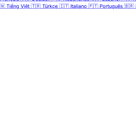
🇳
Tiếng Việt
🇹🇷
Türkçe
🇮🇹
Italiano
🇵🇹
Português
🇧🇷