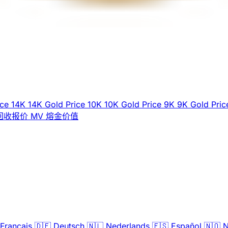
ice
14K
14K Gold Price
10K
10K Gold Price
9K
9K Gold Pric
回收报价
MV
熔金价值
Français
🇩🇪
Deutsch
🇳🇱
Nederlands
🇪🇸
Español
🇳🇴
N