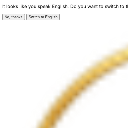
It looks like you speak English. Do you want to switch to 
No, thanks
Switch to English