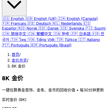
🇺🇸
English
🇬🇧
English (UK)
🇨🇦
English (Canada)
🇫🇷
Français
🇩🇪
Deutsch
🇳🇱
Nederlands
🇪🇸
Español
🇳🇴
Norsk
🇩🇰
Dansk
🇸🇪
Svenska
🇫🇮
Suomi
🇨🇳
简体中文
🇨🇳
繁體中文
🇮🇳
हिन्दी
🇯🇵
日本語
🇰🇷
한
국어
🇹🇭
ไทย
🇻🇳
Tiếng Việt
🇹🇷
Türkçe
🇮🇹
Italiano
🇵🇹
Português
🇧🇷
Português (Brasil)
首页
/
金价总览
/
8K 金价
8K 金价
一键估算黄金首饰、金条、金币的回收价值 • 每30分钟更新
实时金价
(
8K
)