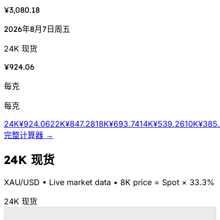
¥3,080.18
2026年8月7日周五
24K 现货
¥924.06
每克
每克
24K
¥924.06
22K
¥847.28
18K
¥693.74
14K
¥539.26
10K
¥385
完整计算器 →
24K 现货
XAU/
USD
•
Live market data
•
8K price = Spot × 33.3%
24K 现货