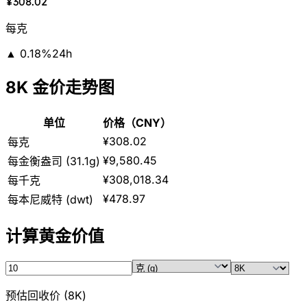
¥308.02
每克
▲
0.18
%
24h
8K 金价走势图
单位
价格（CNY）
¥308.02
每克
¥9,580.45
每金衡盎司 (31.1g)
¥308,018.34
每千克
¥478.97
每本尼威特 (dwt)
计算黄金价值
预估回收价
(
8K
)