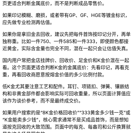
页更适合判断金属底价，而不是判断成品零售价。
如果印记模糊、磨损，或者带有GP、GF、HGE等镀金标识，
应先做专业检测再估值。
如果你是拿旧金去回收，建议先把每件首饰按印记分开，再单
独称重。比如一件750、一件585和一件333，即使颜色都接
近黄金，实际含金量也完全不同，混在一起只会让估值失真。
国内用户常把金店挂牌价、回收价、足金价和K金价混在一起
看。这个页面更适合判断K金的金属底价：先看印记，再看克
重，再看回收商愿意按熔金价值的多少比例付款。
低K金尤其要注意工艺和配件。耳钉、项链扣、弹簧、镶嵌结
构和非黄金部件都会影响实际可回收重量，所以页面计算值应
该作为谈价参考，而不是最终成交价。
如果用户搜索的是“8K金价格回收价”“333黄金多少钱一克”或
“K金能卖多少钱”，核心需求通常不是买成品首饰，而是想知
道按克回收的大致范围。页面中的每克、每盎司和公斤换算就