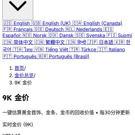
🇺🇸
English
🇬🇧
English (UK)
🇨🇦
English (Canada)
🇫🇷
Français
🇩🇪
Deutsch
🇳🇱
Nederlands
🇪🇸
Español
🇳🇴
Norsk
🇩🇰
Dansk
🇸🇪
Svenska
🇫🇮
Suomi
🇨🇳
简体中文
🇨🇳
繁體中文
🇮🇳
हिन्दी
🇯🇵
日本語
🇰🇷
한
국어
🇹🇭
ไทย
🇻🇳
Tiếng Việt
🇹🇷
Türkçe
🇮🇹
Italiano
🇵🇹
Português
🇧🇷
Português (Brasil)
首页
/
金价总览
/
9K 金价
9K 金价
一键估算黄金首饰、金条、金币的回收价值 • 每30分钟更新
实时金价
(
9K
)