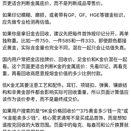
页更适合判断金属底价，而不是判断成品零售价。
如果印记模糊、磨损，或者带有GP、GF、HGE等镀金标识，
应先做专业检测再估值。
如果你是拿旧金去回收，建议先把每件首饰按印记分开，再单
独称重。比如一件750、一件585和一件333，即使颜色都接
近黄金，实际含金量也完全不同，混在一起只会让估值失真。
国内用户常把金店挂牌价、回收价、足金价和K金价混在一起
看。这个页面更适合判断K金的金属底价：先看印记，再看克
重，再看回收商愿意按熔金价值的多少比例付款。
低K金尤其要注意工艺和配件。耳钉、项链扣、弹簧、镶嵌结
构和非黄金部件都会影响实际可回收重量，所以页面计算值应
该作为谈价参考，而不是最终成交价。
如果用户搜索的是“9K金价格回收价”“375黄金多少钱一克”或
“K金能卖多少钱”，核心需求通常不是买成品首饰，而是想知
道按克回收的大致范围。页面中的每克、每盎司和公斤换算就