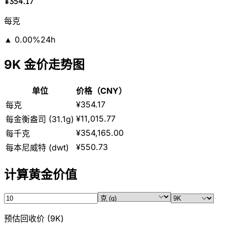
¥354.17
每克
▲
0.00
%
24h
9K 金价走势图
单位
价格（CNY）
¥354.17
每克
¥11,015.77
每金衡盎司 (31.1g)
¥354,165.00
每千克
¥550.73
每本尼威特 (dwt)
计算黄金价值
预估回收价
(
9K
)