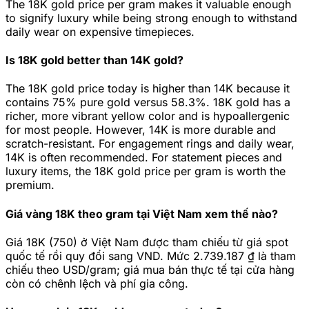
The 18K gold price per gram makes it valuable enough
to signify luxury while being strong enough to withstand
daily wear on expensive timepieces.
Is 18K gold better than 14K gold?
The 18K gold price today is higher than 14K because it
contains 75% pure gold versus 58.3%. 18K gold has a
richer, more vibrant yellow color and is hypoallergenic
for most people. However, 14K is more durable and
scratch-resistant. For engagement rings and daily wear,
14K is often recommended. For statement pieces and
luxury items, the 18K gold price per gram is worth the
premium.
Giá vàng 18K theo gram tại Việt Nam xem thế nào?
Giá 18K (750) ở Việt Nam được tham chiếu từ giá spot
quốc tế rồi quy đổi sang VND. Mức 2.739.187 ₫ là tham
chiếu theo USD/gram; giá mua bán thực tế tại cửa hàng
còn có chênh lệch và phí gia công.