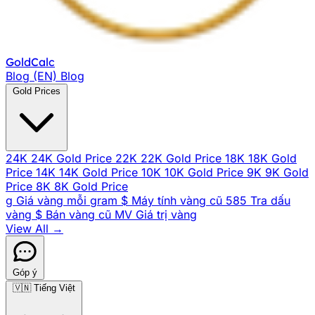
Gold
Calc
Blog (EN)
Blog
Gold Prices
24K
24K Gold Price
22K
22K Gold Price
18K
18K Gold
Price
14K
14K Gold Price
10K
10K Gold Price
9K
9K Gold
Price
8K
8K Gold Price
g
Giá vàng mỗi gram
$
Máy tính vàng cũ
585
Tra dấu
vàng
$
Bán vàng cũ
MV
Giá trị vàng
View All →
Góp ý
🇻🇳
Tiếng Việt