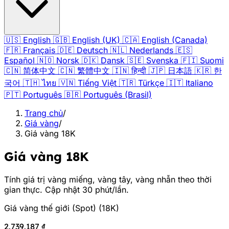
🇺🇸
English
🇬🇧
English (UK)
🇨🇦
English (Canada)
🇫🇷
Français
🇩🇪
Deutsch
🇳🇱
Nederlands
🇪🇸
Español
🇳🇴
Norsk
🇩🇰
Dansk
🇸🇪
Svenska
🇫🇮
Suomi
🇨🇳
简体中文
🇨🇳
繁體中文
🇮🇳
हिन्दी
🇯🇵
日本語
🇰🇷
한
국어
🇹🇭
ไทย
🇻🇳
Tiếng Việt
🇹🇷
Türkçe
🇮🇹
Italiano
🇵🇹
Português
🇧🇷
Português (Brasil)
Trang chủ
/
Giá vàng
/
Giá vàng 18K
Giá vàng 18K
Tính giá trị vàng miếng, vàng tây, vàng nhẫn theo thời
gian thực. Cập nhật 30 phút/lần.
Giá vàng thế giới (Spot)
(
18K
)
2.739.187 ₫