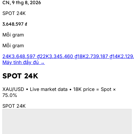
CN, 9 thg 8, 2026
SPOT 24K
3.648.597 ₫
Mỗi gram
Mỗi gram
24K
3.648.597 ₫
22K
3.345.460 ₫
18K
2.739.187 ₫
14K
2.129
Máy tính đầy đủ →
SPOT 24K
XAU/
USD
•
Live market data
•
18K price = Spot ×
75.0%
SPOT 24K