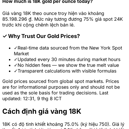
How much is 18K gold per ounce today?
Giá vàng 18K theo ounce troy hiện vào khoảng
85.198.296 ₫. Mức này tương đương 75% giá spot 24K
trước khi cộng chênh lệch bán lẻ.
✓
Why Trust Our Gold Prices?
✓
Real-time data sourced from the New York Spot
Market
✓
Updated every 30 minutes during market hours
✓
No hidden fees — we show the true melt value
✓
Transparent calculations with visible formulas
Gold prices sourced from global spot markets. Prices
are for informational purposes only and should not be
used as the sole basis for trading decisions. Last
updated: 12:31, 9 thg 8 ICT
Cách định giá vàng 18K
18K có độ tinh khiết khoảng 75.0% (ký hiệu 750). Giá lý