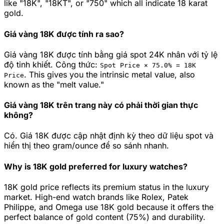
like "18K", "18KT", or "750" which all indicate 18 karat
gold.
Giá vàng 18K được tính ra sao?
Giá vàng 18K được tính bằng giá spot 24K nhân với tỷ lệ
độ tinh khiết. Công thức:
Spot Price ×
75.0
% =
18K
.
This gives you the intrinsic metal value, also
Price
known as the "melt value."
Giá vàng 18K trên trang này có phải thời gian thực
không?
Có. Giá 18K được cập nhật định kỳ theo dữ liệu spot và
hiển thị theo gram/ounce để so sánh nhanh.
Why is 18K gold preferred for luxury watches?
18K gold price reflects its premium status in the luxury
market. High-end watch brands like Rolex, Patek
Philippe, and Omega use 18K gold because it offers the
perfect balance of gold content (75%) and durability.