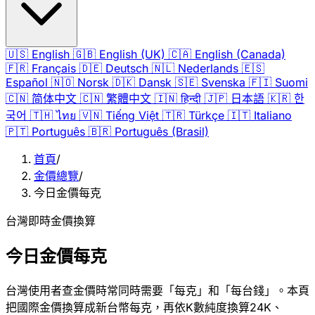
🇺🇸
English
🇬🇧
English (UK)
🇨🇦
English (Canada)
🇫🇷
Français
🇩🇪
Deutsch
🇳🇱
Nederlands
🇪🇸
Español
🇳🇴
Norsk
🇩🇰
Dansk
🇸🇪
Svenska
🇫🇮
Suomi
🇨🇳
简体中文
🇨🇳
繁體中文
🇮🇳
हिन्दी
🇯🇵
日本語
🇰🇷
한
국어
🇹🇭
ไทย
🇻🇳
Tiếng Việt
🇹🇷
Türkçe
🇮🇹
Italiano
🇵🇹
Português
🇧🇷
Português (Brasil)
首頁
/
金價總覽
/
今日金價每克
台灣即時金價換算
今日金價每克
台灣使用者查金價時常同時需要「每克」和「每台錢」。本頁
把國際金價換算成新台幣每克，再依K數純度換算24K、