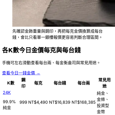
先確認金飾重量與鋼印，再把每克金價換算成每台
錢，會比只看單一銀樓報價更容易判斷合理區間。
各K數今日金價每克與每台錢
手機可左右滑動查看每台兩、每金衡盎司與常見用途。
查看今日一錢金價 →
鋼
常見用
K數
每克
每台錢
每台兩
印
途
24K
純金、
金條、
99.9%
999
NT$4,490
NT$16,839
NT$168,385
投資型
純金
金幣