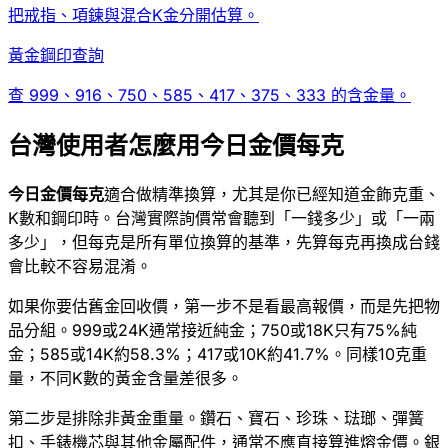
把戒指、項鍊與混合K金分開估算。
黃金鋼印查詢
查 999、916、750、585、417、375、333 的含金量。
台灣使用者怎麼用今日金價每克
今日金價每克
適合做精準換算，尤其是你已經知道金飾克重、
K數和鋼印時。台灣實際詢價常會聽到「一錢多少」或「一兩
多少」，但每克是所有單位換算的基準，先算每克再換成台錢
會比較不容易混淆。
如果你要估舊金回收價，第一步不是看最高報價，而是先把物
品分組。999或24K通常接近純金；750或18K只有75%純
金；585或14K約58.3%；417或10K約41.7%。同樣10克重
量，不同K數的黃金含量差很多。
第二步是排除非黃金重量。鑽石、寶石、珍珠、琺瑯、彈簧
扣、手錶機芯與其他金屬配件，通常不應直接算進熔金價。銀