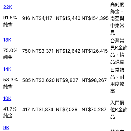
高純度
22K
飾金、
91.6%
916
NT$4,117
NT$15,440
NT$154,395
南亞與
純金
中東常
見
18K
台灣常
見K金飾
75.0%
750
NT$3,371
NT$12,642
NT$126,415
品、精
純金
品珠寶
14K
日常飾
品、耐
58.3%
585
NT$2,620
NT$9,827
NT$98,267
用度較
純金
高
10K
入門價
41.7%
417
NT$1,874
NT$7,029
NT$70,287
位K金飾
純金
品
9K