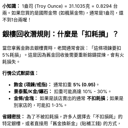
小知識：
1盎司 (Troy Ounce) = 31.1035克 = 0.8294 台
兩。如果您買的是國際金幣 (如楓葉金幣)，通常是1盎司，還
不到1台兩喔！
銀樓回收潛規則：什麼是「扣耗損」？
當您拿舊金飾去銀樓賣時，老闆通常會說：「這條項鍊要扣
5%耗損」。這是因為舊金回收後需要重新鎔鑄提煉，會有火
耗損失。
行情公式默認值：
飾金 (項鍊/戒指)：
通常扣重
5% (0.95)
。
景泰藍/K金/鑲石：
扣重可能高達 10% - 30%。
金條/金塊：
如果是該店賣出的通常
不扣耗損
；如果是
別家店的，可能扣 1-3%。
省錢密技：
為了不被扣耗損，許多人選擇去「不扣損耗」的
特定銀樓，或者直接用「舊金換新金」(貼補工錢) 的方式，