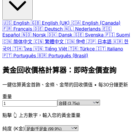
🇺🇸
English
🇬🇧
English (UK)
🇨🇦
English (Canada)
🇫🇷
Français
🇩🇪
Deutsch
🇳🇱
Nederlands
🇪🇸
Español
🇳🇴
Norsk
🇩🇰
Dansk
🇸🇪
Svenska
🇫🇮
Suomi
🇨🇳
简体中文
🇨🇳
繁體中文
🇮🇳
हिन्दी
🇯🇵
日本語
🇰🇷
한
국어
🇹🇭
ไทย
🇻🇳
Tiếng Việt
🇹🇷
Türkçe
🇮🇹
Italiano
🇵🇹
Português
🇧🇷
Português (Brasil)
黃金回收價格計算器：即時金價查詢
一鍵估算黃金首飾、金條、金幣的回收價值 • 每30分鐘更新
重量
點擊 👆 上方數字，輸入您的黃金重量
純度 (K金)