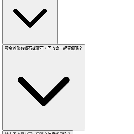
黃金首飾有鑽石或寶石，回收會一起算價嗎？