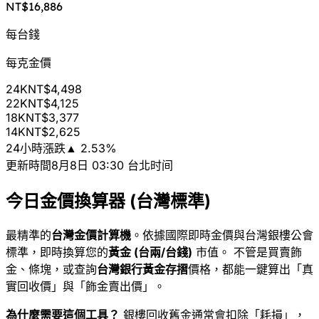
NT$16,886
每台錢
每克金價
24K
NT$4,498
22K
NT$4,125
18K
NT$3,377
14K
NT$2,625
24小時漲跌
▲
2.53
%
更新時間
8月8日 03:30 台北时间
今日金價換算器 (台灣標準)
最精準的
台灣金價計算機
。依據國際即時金價與台灣銀樓公會
標準，即時換算您的
黃金 (台兩/台錢)
市值。 不管是買賣飾
金、條塊，或查詢
台灣銀行黃金存摺
價格，都能一鍵算出「真
實回收價」與「飾金賣出價」。
為什麼需要這個工具？
銀樓回收舊金通常會扣除「耗損」，