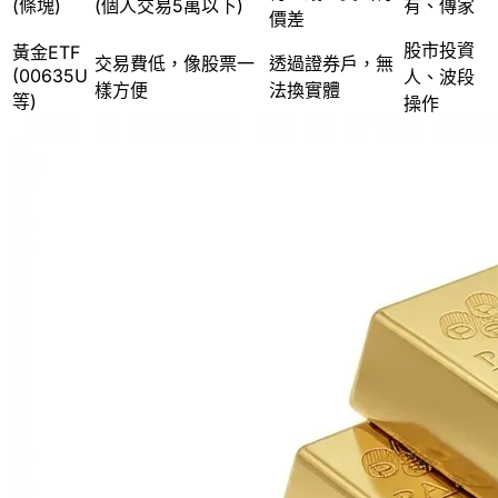
(條塊)
(個人交易5萬以下)
有、傳家
價差
股市投資
黃金ETF
交易費低，像股票一
透過證券戶，無
(00635U
人、波段
樣方便
法換實體
等)
操作