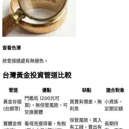
查看色澤
檢查接縫處有無褪色。
台灣黃金投資管道比較
管道
優點
缺點
適合對象
門檻低 (200元可
黃金存摺
買賣有價差，無
小資族、
買)，無保管風險，可
(台銀等)
利息
定期定額
兌換實體
保管風險，買入
實體金條
看得見摸得著，免稅
長期持
有工錢，賣出有