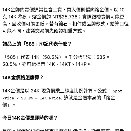
14K金飾的賣價通常包含工資，買入價則偏向熔金價。以 10
克 14K 為例，熔金價約 NT$25,736；實際銀樓賣價可能更
高，回收價可能更低。若有鑲石、扣件或品牌款式，結算口徑
可能不同，建議交易前先確認扣重方式。
飾品上的「585」印記代表什麼？
「585」代表 14K（58.5%）。千分標記法：585 =
58.5%，亦可能標示 14K、14KT、14KP。
14K金價格怎麼算？
14K金價是以 24K 現貨價乘上純度比例計算。公式：
Spot
.
這就是金屬本身的「熔金
Price ×
58.3
% =
14K
Price
價」。
今日14K金價是即時的嗎？