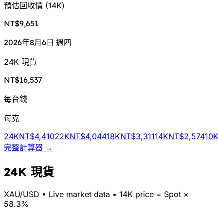
預估回收價
(
14K
)
NT$9,651
2026年8月6日 週四
24K 現貨
NT$16,537
每台錢
每克
24K
NT$4,410
22K
NT$4,044
18K
NT$3,311
14K
NT$2,574
10
完整計算器 →
24K 現貨
XAU/
USD
•
Live market data
•
14K price = Spot ×
58.3%