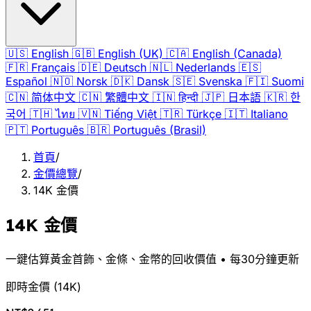
🇺🇸
English
🇬🇧
English (UK)
🇨🇦
English (Canada)
🇫🇷
Français
🇩🇪
Deutsch
🇳🇱
Nederlands
🇪🇸
Español
🇳🇴
Norsk
🇩🇰
Dansk
🇸🇪
Svenska
🇫🇮
Suomi
🇨🇳
简体中文
🇨🇳
繁體中文
🇮🇳
हिन्दी
🇯🇵
日本語
🇰🇷
한
국어
🇹🇭
ไทย
🇻🇳
Tiếng Việt
🇹🇷
Türkçe
🇮🇹
Italiano
🇵🇹
Português
🇧🇷
Português (Brasil)
首頁
/
金價總覽
/
14K 金價
14K 金價
一鍵估算黃金首飾、金條、金幣的回收價值 • 每30分鐘更新
即時金價
(
14K
)