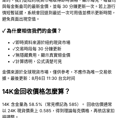
是的。我們從紐約現貨市場取得即時價格，顯示每克、每盎司
與每金衡盎司的最新金價，並每 30 分鐘更新一次。若上游行
情短暫延遲，系統會回退到最近一次可用值並標示更新時間，
避免頁面出現空值。
✓
為什麼相信我們的金價？
✓
即時資料來源於紐約現貨市場
✓
交易時段每 30 分鐘更新
✓
無隱藏費用，顯示真實熔金價
✓
計算透明，公式清楚可見
金價來源於全球現貨市場，僅供參考，不應作為唯一交易依
據。最後更新：8月6日 11:30 台北时间
14K金回收價格怎麼算？
14K 含金量為 58.5%（常見標記為 585）。 回收估價通常
以 24K 現貨價乘上 0.585，得到理論每克價格，再依店家扣
損調整。