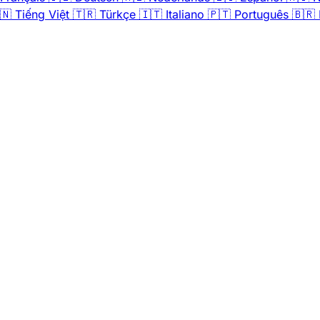
🇳
Tiếng Việt
🇹🇷
Türkçe
🇮🇹
Italiano
🇵🇹
Português
🇧🇷