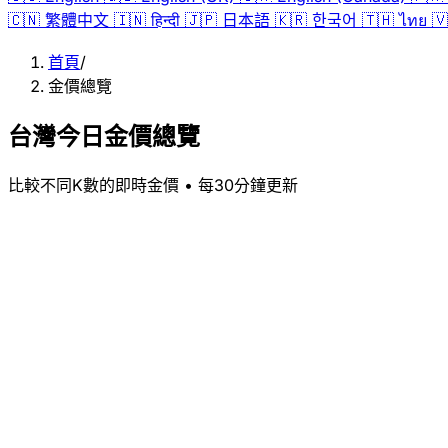
🇨🇳
繁體中文
🇮🇳
हिन्दी
🇯🇵
日本語
🇰🇷
한국어
🇹🇭
ไทย
🇻
首頁
/
金價總覽
台灣今日金價總覽
比較不同K數的即時金價 • 每30分鐘更新