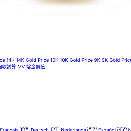
ice
14K
14K Gold Price
10K
10K Gold Price
9K
9K Gold Pric
回收試算
MV
熔金價值
Français
🇩🇪
Deutsch
🇳🇱
Nederlands
🇪🇸
Español
🇳🇴
N