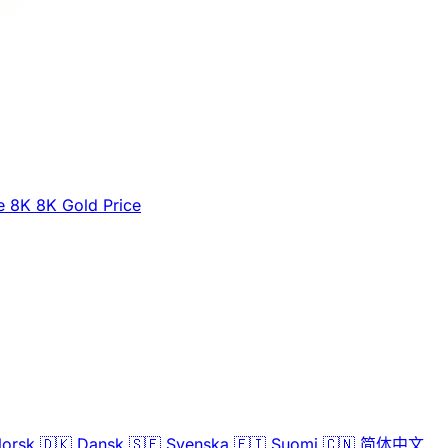
e
8K
8K Gold Price
orsk
🇩🇰
Dansk
🇸🇪
Svenska
🇫🇮
Suomi
🇨🇳
简体中文