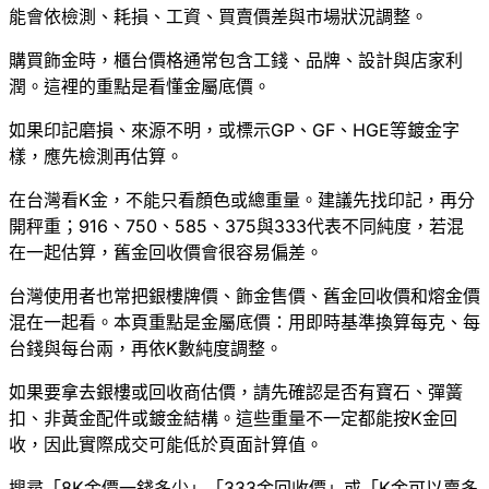
能會依檢測、耗損、工資、買賣價差與市場狀況調整。
購買飾金時，櫃台價格通常包含工錢、品牌、設計與店家利
潤。這裡的重點是看懂金屬底價。
如果印記磨損、來源不明，或標示GP、GF、HGE等鍍金字
樣，應先檢測再估算。
在台灣看K金，不能只看顏色或總重量。建議先找印記，再分
開秤重；916、750、585、375與333代表不同純度，若混
在一起估算，舊金回收價會很容易偏差。
台灣使用者也常把銀樓牌價、飾金售價、舊金回收價和熔金價
混在一起看。本頁重點是金屬底價：用即時基準換算每克、每
台錢與每台兩，再依K數純度調整。
如果要拿去銀樓或回收商估價，請先確認是否有寶石、彈簧
扣、非黃金配件或鍍金結構。這些重量不一定都能按K金回
收，因此實際成交可能低於頁面計算值。
搜尋「8K金價一錢多少」「333金回收價」或「K金可以賣多