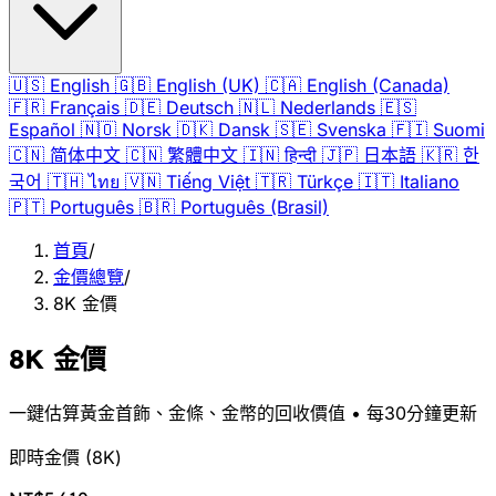
🇺🇸
English
🇬🇧
English (UK)
🇨🇦
English (Canada)
🇫🇷
Français
🇩🇪
Deutsch
🇳🇱
Nederlands
🇪🇸
Español
🇳🇴
Norsk
🇩🇰
Dansk
🇸🇪
Svenska
🇫🇮
Suomi
🇨🇳
简体中文
🇨🇳
繁體中文
🇮🇳
हिन्दी
🇯🇵
日本語
🇰🇷
한
국어
🇹🇭
ไทย
🇻🇳
Tiếng Việt
🇹🇷
Türkçe
🇮🇹
Italiano
🇵🇹
Português
🇧🇷
Português (Brasil)
首頁
/
金價總覽
/
8K 金價
8K 金價
一鍵估算黃金首飾、金條、金幣的回收價值 • 每30分鐘更新
即時金價
(
8K
)