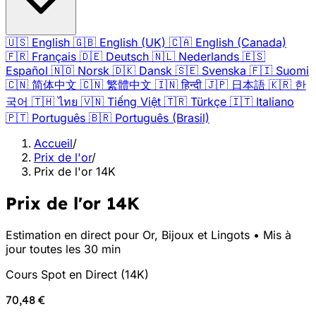
🇺🇸
English
🇬🇧
English (UK)
🇨🇦
English (Canada)
🇫🇷
Français
🇩🇪
Deutsch
🇳🇱
Nederlands
🇪🇸
Español
🇳🇴
Norsk
🇩🇰
Dansk
🇸🇪
Svenska
🇫🇮
Suomi
🇨🇳
简体中文
🇨🇳
繁體中文
🇮🇳
हिन्दी
🇯🇵
日本語
🇰🇷
한
국어
🇹🇭
ไทย
🇻🇳
Tiếng Việt
🇹🇷
Türkçe
🇮🇹
Italiano
🇵🇹
Português
🇧🇷
Português (Brasil)
Accueil
/
Prix de l'or
/
Prix de l'or 14K
Prix de l'or 14K
Estimation en direct pour Or, Bijoux et Lingots • Mis à
jour toutes les 30 min
Cours Spot en Direct
(
14K
)
70,48 €