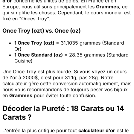
d'or
concerne les unités de poids. En France et en
Europe, nous utilisons principalement les
Grammes
, ce
qui simplifie les choses. Cependant, le cours mondial est
fixé en "Onces Troy".
Once Troy (ozt) vs. Once (oz)
1 Once Troy (ozt)
= 31.1035 grammes (Standard
Or)
1 Once Standard (oz)
= 28.35 grammes (Standard
Cuisine)
Une Once Troy est plus lourde. Si vous voyez un cours
de l'or à 2000$, c'est pour 31.1g, pas 28g. Notre
calculateur gère cette conversion automatiquement, mais
nous vous recommandons de toujours peser vos bijoux
en
Grammes
pour éviter toute confusion.
Décoder la Pureté : 18 Carats ou 14
Carats ?
L'entrée la plus critique pour tout
calculateur d'or
est le