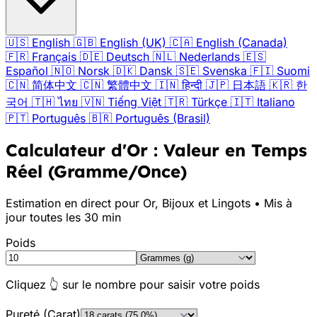
🇺🇸
English
🇬🇧
English (UK)
🇨🇦
English (Canada)
🇫🇷
Français
🇩🇪
Deutsch
🇳🇱
Nederlands
🇪🇸
Español
🇳🇴
Norsk
🇩🇰
Dansk
🇸🇪
Svenska
🇫🇮
Suomi
🇨🇳
简体中文
🇨🇳
繁體中文
🇮🇳
हिन्दी
🇯🇵
日本語
🇰🇷
한
국어
🇹🇭
ไทย
🇻🇳
Tiếng Việt
🇹🇷
Türkçe
🇮🇹
Italiano
🇵🇹
Português
🇧🇷
Português (Brasil)
Calculateur d'Or : Valeur en Temps
Réel (Gramme/Once)
Estimation en direct pour Or, Bijoux et Lingots • Mis à
jour toutes les 30 min
Poids
Cliquez 👆 sur le nombre pour saisir votre poids
Pureté (Carat)