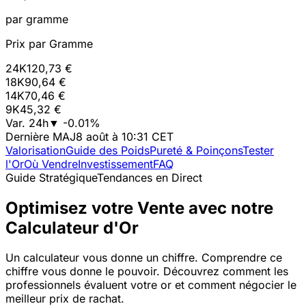
par gramme
Prix par Gramme
24K
120,73 €
18K
90,64 €
14K
70,46 €
9K
45,32 €
Var. 24h
▼
-0.01
%
Dernière MAJ
8 août à 10:31 CET
Valorisation
Guide des Poids
Pureté & Poinçons
Tester
l'Or
Où Vendre
Investissement
FAQ
Guide Stratégique
Tendances en Direct
Optimisez votre Vente avec notre
Calculateur d'Or
Un calculateur vous donne un chiffre. Comprendre ce
chiffre vous donne le pouvoir. Découvrez comment les
professionnels évaluent votre or et comment négocier le
meilleur prix de rachat.