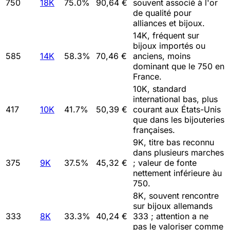
750
18K
75.0
%
90,64 €
souvent associé à l'or
de qualité pour
alliances et bijoux.
14K, fréquent sur
bijoux importés ou
585
14K
58.3
%
70,46 €
anciens, moins
dominant que le 750 en
France.
10K, standard
international bas, plus
417
10K
41.7
%
50,39 €
courant aux États-Unis
que dans les bijouteries
françaises.
9K, titre bas reconnu
dans plusieurs marches
375
9K
37.5
%
45,32 €
; valeur de fonte
nettement inférieure àu
750.
8K, souvent rencontre
sur bijoux allemands
333
8K
33.3
%
40,24 €
333 ; attention a ne
pas le valoriser comme