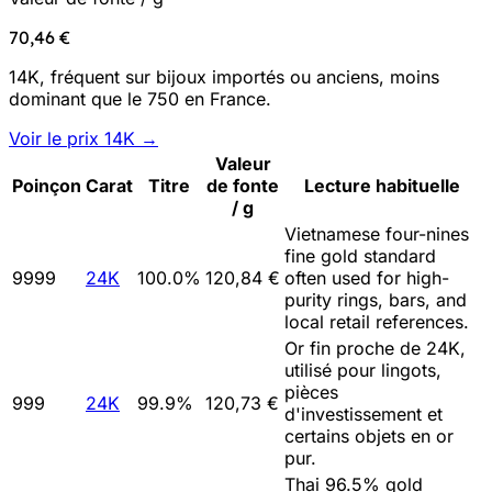
70,46 €
14K, fréquent sur bijoux importés ou anciens, moins
dominant que le 750 en France.
Voir le prix 14K →
Valeur
Poinçon
Carat
Titre
de fonte
Lecture habituelle
/ g
Vietnamese four-nines
fine gold standard
9999
24K
100.0
%
120,84 €
often used for high-
purity rings, bars, and
local retail references.
Or fin proche de 24K,
utilisé pour lingots,
pièces
999
24K
99.9
%
120,73 €
d'investissement et
certains objets en or
pur.
Thai 96.5% gold