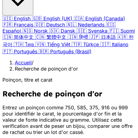
🇺🇸
English
🇬🇧
English (UK)
🇨🇦
English (Canada)
🇫🇷
Français
🇩🇪
Deutsch
🇳🇱
Nederlands
🇪🇸
Español
🇳🇴
Norsk
🇩🇰
Dansk
🇸🇪
Svenska
🇫🇮
Suomi
🇨🇳
简体中文
🇨🇳
繁體中文
🇮🇳
हिन्दी
🇯🇵
日本語
🇰🇷
한
국어
🇹🇭
ไทย
🇻🇳
Tiếng Việt
🇹🇷
Türkçe
🇮🇹
Italiano
🇵🇹
Português
🇧🇷
Português (Brasil)
Accueil
/
Recherche de poinçon d'or
Poinçon, titre et carat
Recherche de poinçon d'or
Entrez un poinçon comme 750, 585, 375, 916 ou 999
pour identifiér le carat, le pourcentage d'or fin et la
valeur de fonte indicative au gramme. Utilisez cette
verification avant de peser un bijou, comparer une offre
de rachat ou trier un lot d'or cassé.