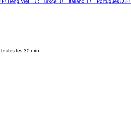
🇳
Tiếng Việt
🇹🇷
Türkçe
🇮🇹
Italiano
🇵🇹
Português
🇧🇷
r toutes les 30 min