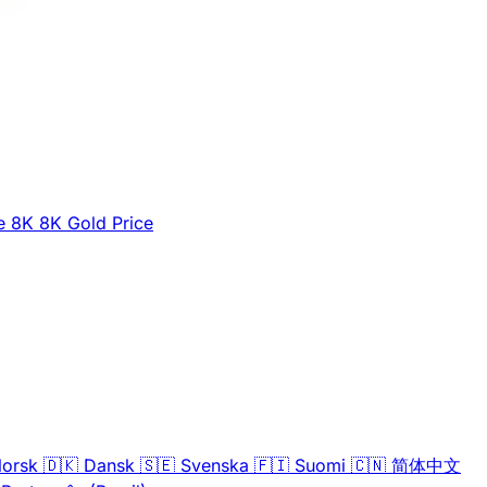
e
8K
8K Gold Price
orsk
🇩🇰
Dansk
🇸🇪
Svenska
🇫🇮
Suomi
🇨🇳
简体中文