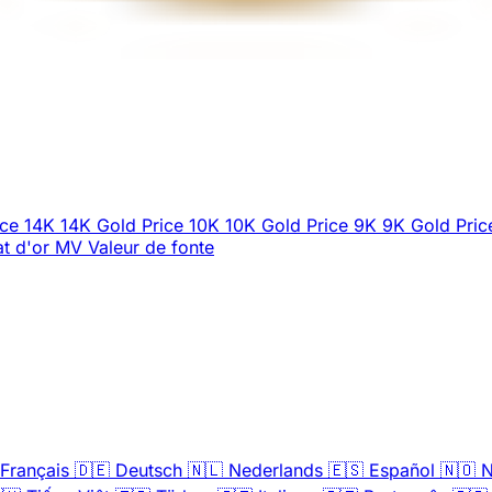
ice
14K
14K Gold Price
10K
10K Gold Price
9K
9K Gold Pric
t d'or
MV
Valeur de fonte
Français
🇩🇪
Deutsch
🇳🇱
Nederlands
🇪🇸
Español
🇳🇴
N