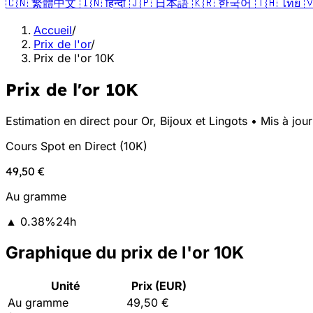
🇨🇳
繁體中文
🇮🇳
हिन्दी
🇯🇵
日本語
🇰🇷
한국어
🇹🇭
ไทย

Accueil
/
Prix de l'or
/
Prix de l'or 10K
Prix de l'or 10K
Estimation en direct pour Or, Bijoux et Lingots • Mis à jou
Cours Spot en Direct
(
10K
)
49,50 €
Au gramme
▲
0.38
%
24h
Graphique du prix de l'or 10K
Unité
Prix (EUR)
Au gramme
49,50 €