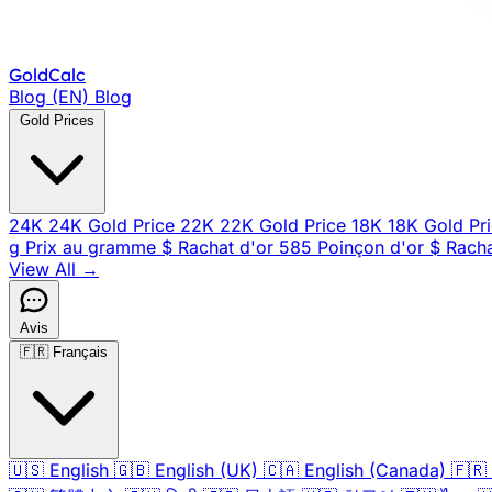
Gold
Calc
Blog (EN)
Blog
Gold Prices
24K
24K Gold Price
22K
22K Gold Price
18K
18K Gold Pr
g
Prix au gramme
$
Rachat d'or
585
Poinçon d'or
$
Racha
View All →
Avis
🇫🇷
Français
🇺🇸
English
🇬🇧
English (UK)
🇨🇦
English (Canada)
🇫🇷