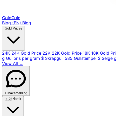
Gold
Calc
Blog (EN)
Blog
Gold Prices
24K
24K Gold Price
22K
22K Gold Price
18K
18K Gold Pr
g
Gullpris per gram
$
Skrapgull
585
Gullstempel
$
Selge g
View All →
Tilbakemelding
🇳🇴
Norsk