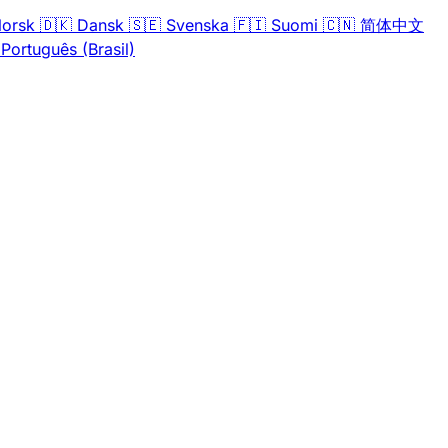
orsk
🇩🇰
Dansk
🇸🇪
Svenska
🇫🇮
Suomi
🇨🇳
简体中文
Português (Brasil)