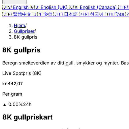
🇺🇸
English
🇬🇧
English (UK)
🇨🇦
English (Canada)
🇫🇷
🇨🇳
繁體中文
🇮🇳
हिन्दी
🇯🇵
日本語
🇰🇷
한국어
🇹🇭
ไทย

Hjem
/
Gullpriser
/
8K gullpris
8K gullpris
Beregn smelteverdien av ditt gull, smykker og mynter. Base
Live Spotpris
(
8K
)
kr 442,07
Per gram
▲
0.00
%
24h
8K gullpriskart