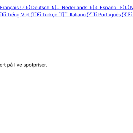
Français
🇩🇪
Deutsch
🇳🇱
Nederlands
🇪🇸
Español
🇳🇴
N
🇳
Tiếng Việt
🇹🇷
Türkçe
🇮🇹
Italiano
🇵🇹
Português
🇧🇷
rt på live spotpriser.