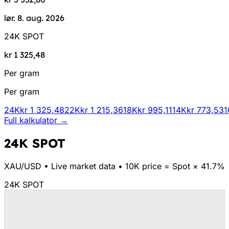
lør. 8. aug. 2026
24K SPOT
kr 1 325,48
Per gram
Per gram
24K
kr 1 325,48
22K
kr 1 215,36
18K
kr 995,11
14K
kr 773,53
1
Full kalkulator →
24K SPOT
XAU/
USD
•
Live market data
•
10K price = Spot × 41.7%
24K SPOT