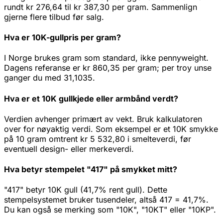
rundt kr 276,64 til kr 387,30 per gram. Sammenlign
gjerne flere tilbud før salg.
Hva er 10K-gullpris per gram?
I Norge brukes gram som standard, ikke pennyweight.
Dagens referanse er kr 860,35 per gram; per troy unse
ganger du med 31,1035.
Hva er et 10K gullkjede eller armbånd verdt?
Verdien avhenger primært av vekt. Bruk kalkulatoren
over for nøyaktig verdi. Som eksempel er et 10K smykke
på 10 gram omtrent kr 5 532,80 i smelteverdi, før
eventuell design- eller merkeverdi.
Hva betyr stempelet "417" på smykket mitt?
"417" betyr 10K gull (41,7% rent gull). Dette
stempelsystemet bruker tusendeler, altså 417 = 41,7%.
Du kan også se merking som "10K", "10KT" eller "10KP".