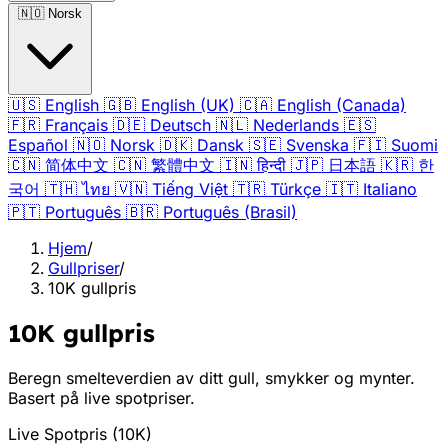
🇳🇴
Norsk
🇺🇸
English
🇬🇧
English (UK)
🇨🇦
English (Canada)
🇫🇷
Français
🇩🇪
Deutsch
🇳🇱
Nederlands
🇪🇸
Español
🇳🇴
Norsk
🇩🇰
Dansk
🇸🇪
Svenska
🇫🇮
Suomi
🇨🇳
简体中文
🇨🇳
繁體中文
🇮🇳
हिन्दी
🇯🇵
日本語
🇰🇷
한
국어
🇹🇭
ไทย
🇻🇳
Tiếng Việt
🇹🇷
Türkçe
🇮🇹
Italiano
🇵🇹
Português
🇧🇷
Português (Brasil)
Hjem
/
Gullpriser
/
10K gullpris
10K gullpris
Beregn smelteverdien av ditt gull, smykker og mynter.
Basert på live spotpriser.
Live Spotpris
(
10K
)