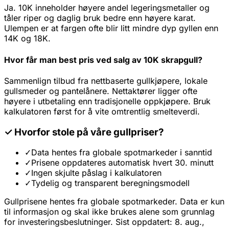
Ja. 10K inneholder høyere andel legeringsmetaller og
tåler riper og daglig bruk bedre enn høyere karat.
Ulempen er at fargen ofte blir litt mindre dyp gyllen enn
14K og 18K.
Hvor får man best pris ved salg av 10K skrapgull?
Sammenlign tilbud fra nettbaserte gullkjøpere, lokale
gullsmeder og pantelånere. Nettaktører ligger ofte
høyere i utbetaling enn tradisjonelle oppkjøpere. Bruk
kalkulatoren først for å vite omtrentlig smelteverdi.
✓
Hvorfor stole på våre gullpriser?
✓
Data hentes fra globale spotmarkeder i sanntid
✓
Prisene oppdateres automatisk hvert 30. minutt
✓
Ingen skjulte påslag i kalkulatoren
✓
Tydelig og transparent beregningsmodell
Gullprisene hentes fra globale spotmarkeder. Data er kun
til informasjon og skal ikke brukes alene som grunnlag
for investeringsbeslutninger. Sist oppdatert: 8. aug.,