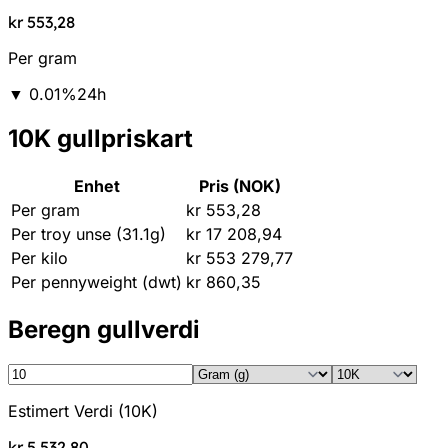
kr 553,28
Per gram
▼
0.01
%
24h
10K gullpriskart
Enhet
Pris (NOK)
Per gram
kr 553,28
Per troy unse (31.1g)
kr 17 208,94
Per kilo
kr 553 279,77
Per pennyweight (dwt)
kr 860,35
Beregn gullverdi
Estimert Verdi
(
10K
)
kr 5 532,80