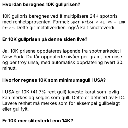
Hvordan beregnes 10K gullprisen?
10K gullpris beregnes ved å multiplisere 24K spotpris
med renhetsprosenten. Formel:
Spot Price ×
41.7
% =
10K
.
Dette gir metallverdien, også kalt smelteverdi.
Price
Er 10K gullprisen på denne siden live?
Ja. 10K prisene oppdateres løpende fra spotmarkedet i
New York. Du får oppdaterte nivåer per gram, per unse
og per troy unse, med automatisk oppdatering hvert 30.
minutt.
Hvorfor regnes 10K som minimumsgull i USA?
I USA er 10K (41,7% rent gull) laveste karat som lovlig
kan merkes og selges som gull. Dette er definert av FTC.
Lavere renhet må merkes som for eksempel gullbelagt
eller gullfylt.
Er 10K mer slitesterkt enn 14K?