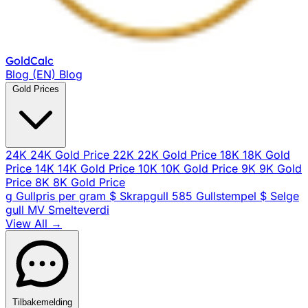
Gold
Calc
Blog (EN)
Blog
Gold Prices
24K
24K Gold Price
22K
22K Gold Price
18K
18K Gold
Price
14K
14K Gold Price
10K
10K Gold Price
9K
9K Gold
Price
8K
8K Gold Price
g
Gullpris per gram
$
Skrapgull
585
Gullstempel
$
Selge
gull
MV
Smelteverdi
View All →
Tilbakemelding