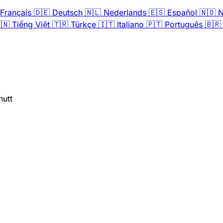
Français
🇩🇪
Deutsch
🇳🇱
Nederlands
🇪🇸
Español
🇳🇴
N
🇳
Tiếng Việt
🇹🇷
Türkçe
🇮🇹
Italiano
🇵🇹
Português
🇧🇷
nutt