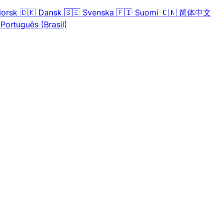
orsk
🇩🇰
Dansk
🇸🇪
Svenska
🇫🇮
Suomi
🇨🇳
简体中文
Português (Brasil)