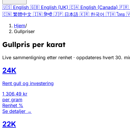
🇺🇸
English
🇬🇧
English (UK)
🇨🇦
English (Canada)
🇫🇷
🇨🇳
繁體中文
🇮🇳
हिन्दी
🇯🇵
日本語
🇰🇷
한국어
🇹🇭
ไทย

Hjem
/
Gullpriser
Gullpris per karat
Live sammenligning etter renhet · oppdateres hvert 30. mi
24K
Rent gull og investering
1 306,49 kr
per gram
Renhet
%
Se detaljer
→
22K