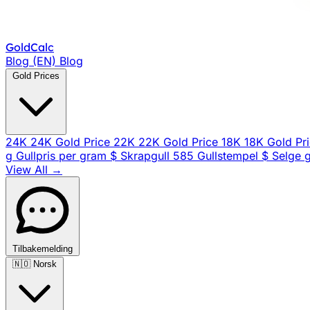
Gold
Calc
Blog (EN)
Blog
Gold Prices
24K
24K Gold Price
22K
22K Gold Price
18K
18K Gold Pr
g
Gullpris per gram
$
Skrapgull
585
Gullstempel
$
Selge g
View All →
Tilbakemelding
🇳🇴
Norsk