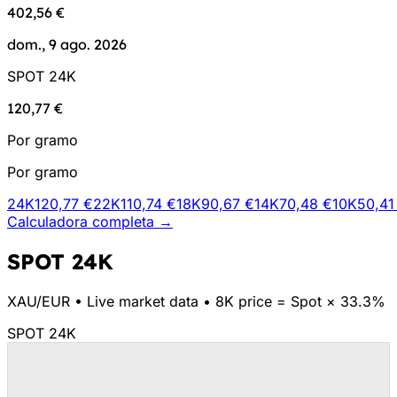
402,56 €
dom., 9 ago. 2026
SPOT 24K
120,77 €
Por gramo
Por gramo
24K
120,77 €
22K
110,74 €
18K
90,67 €
14K
70,48 €
10K
50,41
Calculadora completa →
SPOT 24K
XAU/
EUR
•
Live market data
•
8K price = Spot × 33.3%
SPOT 24K