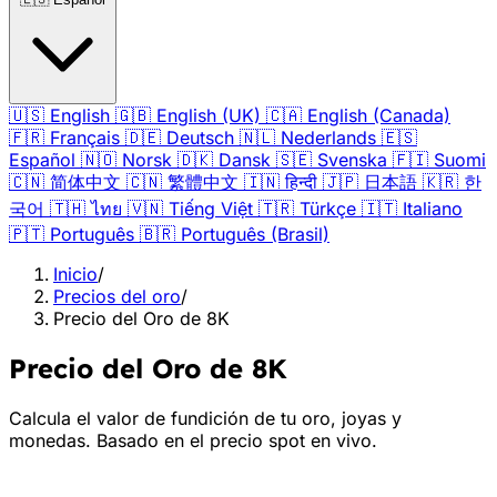
🇺🇸
English
🇬🇧
English (UK)
🇨🇦
English (Canada)
🇫🇷
Français
🇩🇪
Deutsch
🇳🇱
Nederlands
🇪🇸
Español
🇳🇴
Norsk
🇩🇰
Dansk
🇸🇪
Svenska
🇫🇮
Suomi
🇨🇳
简体中文
🇨🇳
繁體中文
🇮🇳
हिन्दी
🇯🇵
日本語
🇰🇷
한
국어
🇹🇭
ไทย
🇻🇳
Tiếng Việt
🇹🇷
Türkçe
🇮🇹
Italiano
🇵🇹
Português
🇧🇷
Português (Brasil)
Inicio
/
Precios del oro
/
Precio del Oro de 8K
Precio del Oro de 8K
Calcula el valor de fundición de tu oro, joyas y
monedas. Basado en el precio spot en vivo.