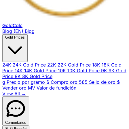
Gold
Calc
Blog (EN)
Blog
Gold Prices
24K
24K Gold Price
22K
22K Gold Price
18K
18K Gold
Price
14K
14K Gold Price
10K
10K Gold Price
9K
9K Gold
Price
8K
8K Gold Price
g
Precio por gramo
$
Compro oro
585
Sello de oro
$
Vender oro
MV
Valor de fundición
View All →
Comentarios
🇪🇸
Español