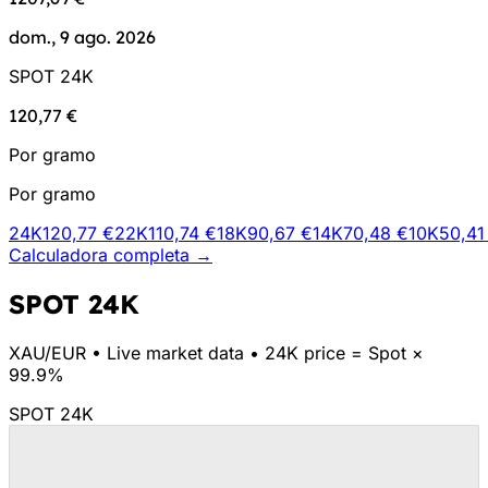
dom., 9 ago. 2026
SPOT 24K
120,77 €
Por gramo
Por gramo
24K
120,77 €
22K
110,74 €
18K
90,67 €
14K
70,48 €
10K
50,41
Calculadora completa →
SPOT 24K
XAU/
EUR
•
Live market data
•
24K price = Spot ×
99.9%
SPOT 24K