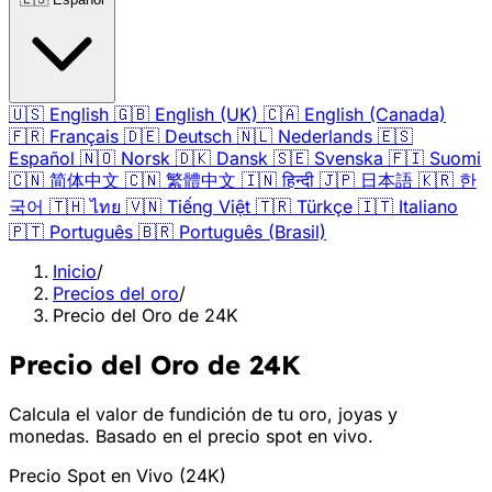
🇺🇸
English
🇬🇧
English (UK)
🇨🇦
English (Canada)
🇫🇷
Français
🇩🇪
Deutsch
🇳🇱
Nederlands
🇪🇸
Español
🇳🇴
Norsk
🇩🇰
Dansk
🇸🇪
Svenska
🇫🇮
Suomi
🇨🇳
简体中文
🇨🇳
繁體中文
🇮🇳
हिन्दी
🇯🇵
日本語
🇰🇷
한
국어
🇹🇭
ไทย
🇻🇳
Tiếng Việt
🇹🇷
Türkçe
🇮🇹
Italiano
🇵🇹
Português
🇧🇷
Português (Brasil)
Inicio
/
Precios del oro
/
Precio del Oro de 24K
Precio del Oro de 24K
Calcula el valor de fundición de tu oro, joyas y
monedas. Basado en el precio spot en vivo.
Precio Spot en Vivo
(
24K
)