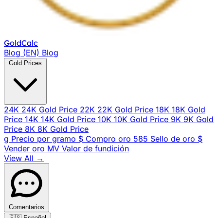
Gold
Calc
Blog (EN)
Blog
Gold Prices
24K
24K Gold Price
22K
22K Gold Price
18K
18K Gold
Price
14K
14K Gold Price
10K
10K Gold Price
9K
9K Gold
Price
8K
8K Gold Price
g
Precio por gramo
$
Compro oro
585
Sello de oro
$
Vender oro
MV
Valor de fundición
View All →
Comentarios
🇪🇸
Español