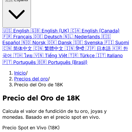
🇺🇸
English
🇬🇧
English (UK)
🇨🇦
English (Canada)
🇫🇷
Français
🇩🇪
Deutsch
🇳🇱
Nederlands
🇪🇸
Español
🇳🇴
Norsk
🇩🇰
Dansk
🇸🇪
Svenska
🇫🇮
Suomi
🇨🇳
简体中文
🇨🇳
繁體中文
🇮🇳
हिन्दी
🇯🇵
日本語
🇰🇷
한
국어
🇹🇭
ไทย
🇻🇳
Tiếng Việt
🇹🇷
Türkçe
🇮🇹
Italiano
🇵🇹
Português
🇧🇷
Português (Brasil)
Inicio
/
Precios del oro
/
Precio del Oro de 18K
Precio del Oro de 18K
Calcula el valor de fundición de tu oro, joyas y
monedas. Basado en el precio spot en vivo.
Precio Spot en Vivo
(
18K
)