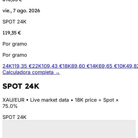
vie., 7 ago. 2026
SPOT 24K
119,35 €
Por gramo
Por gramo
24K
119,35 €
22K
109,43 €
18K
89,60 €
14K
69,65 €
10K
49,8
Calculadora completa →
SPOT 24K
XAU/
EUR
•
Live market data
•
18K price = Spot ×
75.0%
SPOT 24K