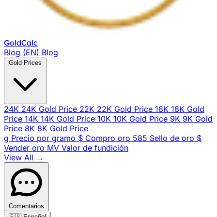
Gold
Calc
Blog (EN)
Blog
Gold Prices
24K
24K Gold Price
22K
22K Gold Price
18K
18K Gold
Price
14K
14K Gold Price
10K
10K Gold Price
9K
9K Gold
Price
8K
8K Gold Price
g
Precio por gramo
$
Compro oro
585
Sello de oro
$
Vender oro
MV
Valor de fundición
View All →
Comentarios
🇪🇸
Español