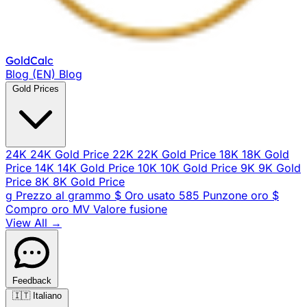
Gold
Calc
Blog (EN)
Blog
Gold Prices
24K
24K Gold Price
22K
22K Gold Price
18K
18K Gold
Price
14K
14K Gold Price
10K
10K Gold Price
9K
9K Gold
Price
8K
8K Gold Price
g
Prezzo al grammo
$
Oro usato
585
Punzone oro
$
Compro oro
MV
Valore fusione
View All →
Feedback
🇮🇹
Italiano