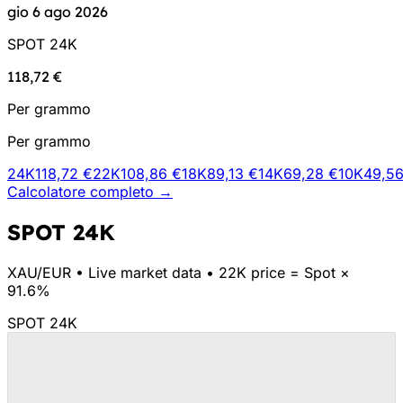
gio 6 ago 2026
SPOT 24K
118,72 €
Per grammo
Per grammo
24K
118,72 €
22K
108,86 €
18K
89,13 €
14K
69,28 €
10K
49,56
Calcolatore completo →
SPOT 24K
XAU/
EUR
•
Live market data
•
22K price = Spot ×
91.6%
SPOT 24K