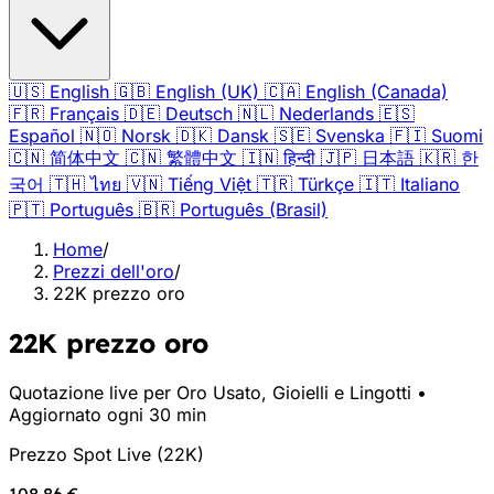
🇺🇸
English
🇬🇧
English (UK)
🇨🇦
English (Canada)
🇫🇷
Français
🇩🇪
Deutsch
🇳🇱
Nederlands
🇪🇸
Español
🇳🇴
Norsk
🇩🇰
Dansk
🇸🇪
Svenska
🇫🇮
Suomi
🇨🇳
简体中文
🇨🇳
繁體中文
🇮🇳
हिन्दी
🇯🇵
日本語
🇰🇷
한
국어
🇹🇭
ไทย
🇻🇳
Tiếng Việt
🇹🇷
Türkçe
🇮🇹
Italiano
🇵🇹
Português
🇧🇷
Português (Brasil)
Home
/
Prezzi dell'oro
/
22K prezzo oro
22K prezzo oro
Quotazione live per Oro Usato, Gioielli e Lingotti •
Aggiornato ogni 30 min
Prezzo Spot Live
(
22K
)
108,86 €