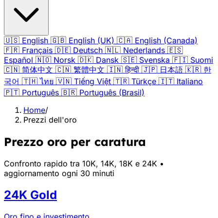
🇺🇸
English
🇬🇧
English (UK)
🇨🇦
English (Canada)
🇫🇷
Français
🇩🇪
Deutsch
🇳🇱
Nederlands
🇪🇸
Español
🇳🇴
Norsk
🇩🇰
Dansk
🇸🇪
Svenska
🇫🇮
Suomi
🇨🇳
简体中文
🇨🇳
繁體中文
🇮🇳
हिन्दी
🇯🇵
日本語
🇰🇷
한
국어
🇹🇭
ไทย
🇻🇳
Tiếng Việt
🇹🇷
Türkçe
🇮🇹
Italiano
🇵🇹
Português
🇧🇷
Português (Brasil)
Home
/
Prezzi dell'oro
Prezzo oro per caratura
Confronto rapido tra 10K, 14K, 18K e 24K •
aggiornamento ogni 30 minuti
24K Gold
Oro fino e investimento