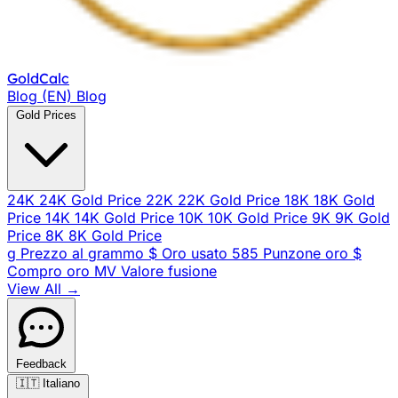
Gold
Calc
Blog (EN)
Blog
Gold Prices
24K
24K Gold Price
22K
22K Gold Price
18K
18K Gold
Price
14K
14K Gold Price
10K
10K Gold Price
9K
9K Gold
Price
8K
8K Gold Price
g
Prezzo al grammo
$
Oro usato
585
Punzone oro
$
Compro oro
MV
Valore fusione
View All →
Feedback
🇮🇹
Italiano