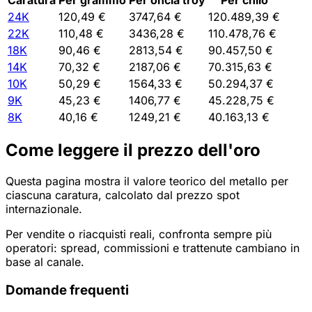
Caratura
Per grammo
Per oncia troy
Per chilo
24K
120,49 €
3747,64 €
120.489,39 €
22K
110,48 €
3436,28 €
110.478,76 €
18K
90,46 €
2813,54 €
90.457,50 €
14K
70,32 €
2187,06 €
70.315,63 €
10K
50,29 €
1564,33 €
50.294,37 €
9K
45,23 €
1406,77 €
45.228,75 €
8K
40,16 €
1249,21 €
40.163,13 €
Come leggere il prezzo dell'oro
Questa pagina mostra il valore teorico del metallo per
ciascuna caratura, calcolato dal prezzo spot
internazionale.
Per vendite o riacquisti reali, confronta sempre più
operatori: spread, commissioni e trattenute cambiano in
base al canale.
Domande frequenti