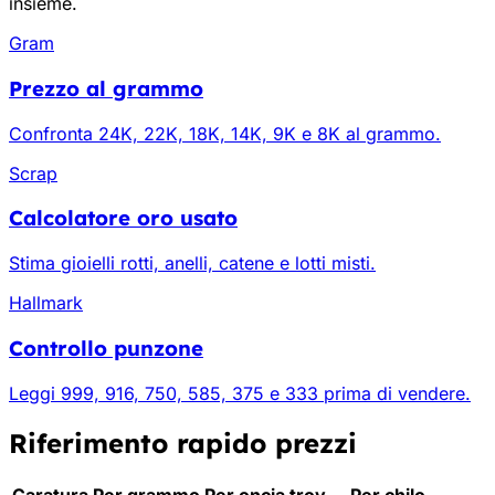
insieme.
Gram
Prezzo al grammo
Confronta 24K, 22K, 18K, 14K, 9K e 8K al grammo.
Scrap
Calcolatore oro usato
Stima gioielli rotti, anelli, catene e lotti misti.
Hallmark
Controllo punzone
Leggi 999, 916, 750, 585, 375 e 333 prima di vendere.
Riferimento rapido prezzi