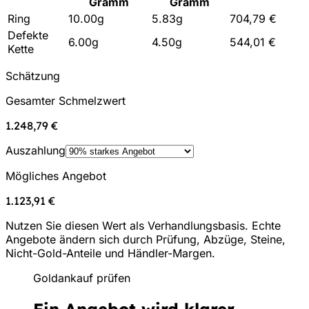
Gramm
Gramm
Ring
10.00
g
5.83
g
704,79 €
Defekte
6.00
g
4.50
g
544,01 €
Kette
Schätzung
Gesamter Schmelzwert
1.248,79 €
Auszahlung
Mögliches Angebot
1.123,91 €
Nutzen Sie diesen Wert als Verhandlungsbasis. Echte
Angebote ändern sich durch Prüfung, Abzüge, Steine,
Nicht-Gold-Anteile und Händler-Margen.
Goldankauf prüfen
Ein Angebot wird klarer,