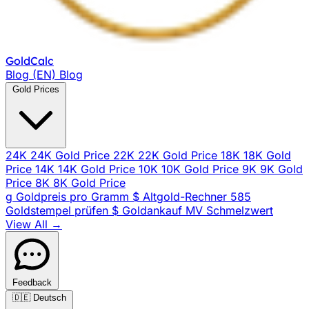
Gold
Calc
Blog (EN)
Blog
Gold Prices
24K
24K Gold Price
22K
22K Gold Price
18K
18K Gold
Price
14K
14K Gold Price
10K
10K Gold Price
9K
9K Gold
Price
8K
8K Gold Price
g
Goldpreis pro Gramm
$
Altgold-Rechner
585
Goldstempel prüfen
$
Goldankauf
MV
Schmelzwert
View All →
Feedback
🇩🇪
Deutsch