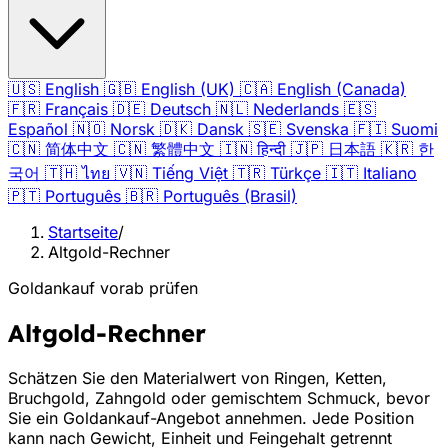
🇺🇸
English
🇬🇧
English (UK)
🇨🇦
English (Canada)
🇫🇷
Français
🇩🇪
Deutsch
🇳🇱
Nederlands
🇪🇸
Español
🇳🇴
Norsk
🇩🇰
Dansk
🇸🇪
Svenska
🇫🇮
Suomi
🇨🇳
简体中文
🇨🇳
繁體中文
🇮🇳
हिन्दी
🇯🇵
日本語
🇰🇷
한
국어
🇹🇭
ไทย
🇻🇳
Tiếng Việt
🇹🇷
Türkçe
🇮🇹
Italiano
🇵🇹
Português
🇧🇷
Português (Brasil)
Startseite
/
Altgold-Rechner
Goldankauf vorab prüfen
Altgold-Rechner
Schätzen Sie den Materialwert von Ringen, Ketten,
Bruchgold, Zahngold oder gemischtem Schmuck, bevor
Sie ein Goldankauf-Angebot annehmen. Jede Position
kann nach Gewicht, Einheit und Feingehalt getrennt