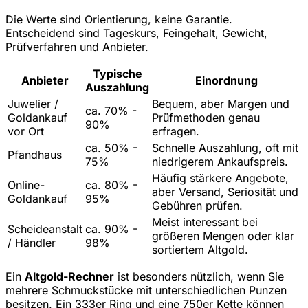
Die Werte sind Orientierung, keine Garantie.
Entscheidend sind Tageskurs, Feingehalt, Gewicht,
Prüfverfahren und Anbieter.
Typische
Anbieter
Einordnung
Auszahlung
Juwelier /
Bequem, aber Margen und
ca. 70% -
Goldankauf
Prüfmethoden genau
90%
vor Ort
erfragen.
ca. 50% -
Schnelle Auszahlung, oft mit
Pfandhaus
75%
niedrigerem Ankaufspreis.
Häufig stärkere Angebote,
Online-
ca. 80% -
aber Versand, Seriosität und
Goldankauf
95%
Gebühren prüfen.
Meist interessant bei
Scheideanstalt
ca. 90% -
größeren Mengen oder klar
/ Händler
98%
sortiertem Altgold.
Ein
Altgold-Rechner
ist besonders nützlich, wenn Sie
mehrere Schmuckstücke mit unterschiedlichen Punzen
besitzen. Ein 333er Ring und eine 750er Kette können