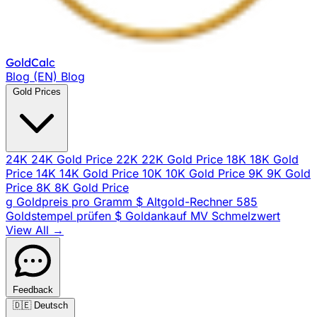
Gold
Calc
Blog (EN)
Blog
Gold Prices
24K
24K Gold Price
22K
22K Gold Price
18K
18K Gold
Price
14K
14K Gold Price
10K
10K Gold Price
9K
9K Gold
Price
8K
8K Gold Price
g
Goldpreis pro Gramm
$
Altgold-Rechner
585
Goldstempel prüfen
$
Goldankauf
MV
Schmelzwert
View All →
Feedback
🇩🇪
Deutsch