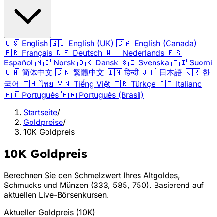
🇺🇸
English
🇬🇧
English (UK)
🇨🇦
English (Canada)
🇫🇷
Français
🇩🇪
Deutsch
🇳🇱
Nederlands
🇪🇸
Español
🇳🇴
Norsk
🇩🇰
Dansk
🇸🇪
Svenska
🇫🇮
Suomi
🇨🇳
简体中文
🇨🇳
繁體中文
🇮🇳
हिन्दी
🇯🇵
日本語
🇰🇷
한
국어
🇹🇭
ไทย
🇻🇳
Tiếng Việt
🇹🇷
Türkçe
🇮🇹
Italiano
🇵🇹
Português
🇧🇷
Português (Brasil)
Startseite
/
Goldpreise
/
10K Goldpreis
10K Goldpreis
Berechnen Sie den Schmelzwert Ihres Altgoldes,
Schmucks und Münzen (333, 585, 750). Basierend auf
aktuellen Live-Börsenkursen.
Aktueller Goldpreis
(
10K
)