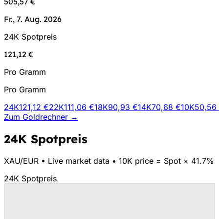
505,57 €
Fr., 7. Aug. 2026
24K Spotpreis
121,12 €
Pro Gramm
Pro Gramm
24K
121,12 €
22K
111,06 €
18K
90,93 €
14K
70,68 €
10K
50,56
Zum Goldrechner →
24K Spotpreis
XAU/
EUR
•
Live market data
•
10K price = Spot × 41.7%
24K Spotpreis