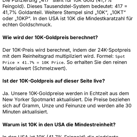
Die Punzierung „417“ steht für 10K Gold (41,7%
Feingold). Dieses Tausendstel-System bedeutet: 417 =
41,7% Goldanteil. Weitere Stempel sind „10K“, „10KT“
oder „10KP“. In den USA ist 10K die Mindestkaratzahl für
echten Goldschmuck.
Wie wird der 10K-Goldpreis berechnet?
Der 10K-Preis wird berechnet, indem der 24K-Spotpreis
mit dem Reinheitsgrad multipliziert wird. Formel:
Spot
.
So erhalten Sie den reinen
Price ×
41.7
% =
10K
Price
Materialwert (Schmelzwert).
Ist der 10K-Goldpreis auf dieser Seite live?
Ja. Unsere 10K-Goldpreise werden in Echtzeit aus dem
New Yorker Spotmarkt aktualisiert. Die Preise beziehen
sich auf Gramm, Unze und Feinunze und werden alle 30
Minuten aktualisiert.
Warum ist 10K in den USA die Mindestreinheit?
In den USA ist 10K (41,7% Feingold) die niedrigste