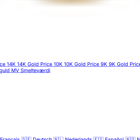
ice
14K
14K Gold Price
10K
10K Gold Price
9K
9K Gold Pric
guld
MV
Smelteværdi
Français
🇩🇪
Deutsch
🇳🇱
Nederlands
🇪🇸
Español
🇳🇴
N