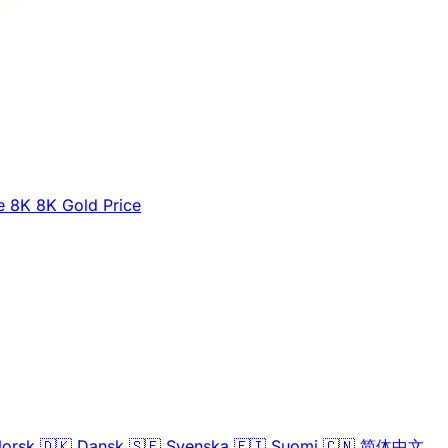
e
8K
8K Gold Price
orsk
🇩🇰
Dansk
🇸🇪
Svenska
🇫🇮
Suomi
🇨🇳
简体中文