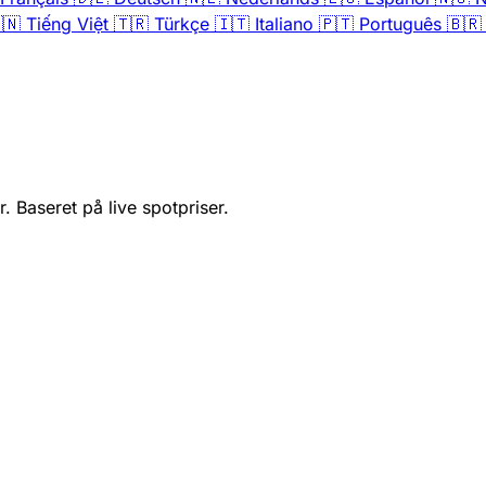
🇳
Tiếng Việt
🇹🇷
Türkçe
🇮🇹
Italiano
🇵🇹
Português
🇧🇷
 Baseret på live spotpriser.