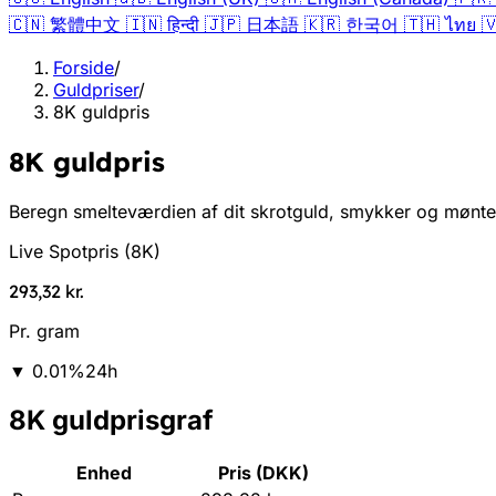
🇨🇳
繁體中文
🇮🇳
हिन्दी
🇯🇵
日本語
🇰🇷
한국어
🇹🇭
ไทย

Forside
/
Guldpriser
/
8K guldpris
8K guldpris
Beregn smelteværdien af dit skrotguld, smykker og mønter.
Live Spotpris
(
8K
)
293,32 kr.
Pr. gram
▼
0.01
%
24h
8K guldprisgraf
Enhed
Pris (DKK)