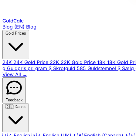
Gold
Calc
Blog (EN)
Blog
Gold Prices
24K
24K Gold Price
22K
22K Gold Price
18K
18K Gold Pr
g
Guldpris pr. gram
$
Skrotguld
585
Guldstempel
$
Sælg 
View All →
Feedback
🇩🇰
Dansk
🇺🇸
English
🇬🇧
English (UK)
🇨🇦
English (Canada)
🇫🇷