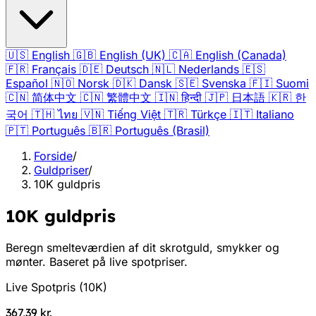
🇺🇸
English
🇬🇧
English (UK)
🇨🇦
English (Canada)
🇫🇷
Français
🇩🇪
Deutsch
🇳🇱
Nederlands
🇪🇸
Español
🇳🇴
Norsk
🇩🇰
Dansk
🇸🇪
Svenska
🇫🇮
Suomi
🇨🇳
简体中文
🇨🇳
繁體中文
🇮🇳
हिन्दी
🇯🇵
日本語
🇰🇷
한
국어
🇹🇭
ไทย
🇻🇳
Tiếng Việt
🇹🇷
Türkçe
🇮🇹
Italiano
🇵🇹
Português
🇧🇷
Português (Brasil)
Forside
/
Guldpriser
/
10K guldpris
10K guldpris
Beregn smelteværdien af dit skrotguld, smykker og
mønter. Baseret på live spotpriser.
Live Spotpris
(
10K
)
367,39 kr.