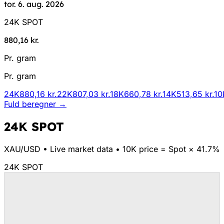
tor. 6. aug. 2026
24K SPOT
880,16 kr.
Pr. gram
Pr. gram
24K
880,16 kr.
22K
807,03 kr.
18K
660,78 kr.
14K
513,65 kr.
10
Fuld beregner →
24K SPOT
XAU/
USD
•
Live market data
•
10K price = Spot × 41.7%
24K SPOT