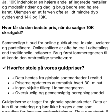
Ja. 10K indeholder en højere andel af legerede metaller
og modstår ridser og daglig brug bedre end højere
karat. Ulempen er, at farven ofte er lidt mindre dyb
gylden end 14K og 18K.
Hvor får du den bedste pris, når du sælger 10K
skrotguld?
Sammenlign tilbud fra online guldkøbere, lokale juvelerer
og pantelånere. Onlinespillere er ofte højere i udbetaling
end traditionelle indløsere. Brug først lommeregneren til
at kende den omtrentlige smelteværdi.
✓
Hvorfor stole på vores guldpriser?
✓
Data hentes fra globale spotmarkeder i realtid
✓
Priserne opdateres automatisk hvert 30. minut
✓
Ingen skjulte tillæg i lommeregneren
✓
Overskuelig og gennemsigtig beregningsmodel
Guldpriserne er taget fra globale spotmarkeder. Data er
kun til orientering og bør ikke bruges alene som
grundlag for investeringsbeslutninger. Sidst opdateret: 6.