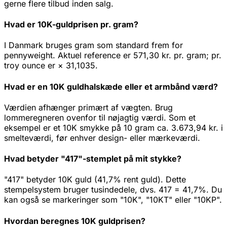
gerne flere tilbud inden salg.
Hvad er 10K-guldprisen pr. gram?
I Danmark bruges gram som standard frem for
pennyweight. Aktuel reference er 571,30 kr. pr. gram; pr.
troy ounce er × 31,1035.
Hvad er en 10K guldhalskæde eller et armbånd værd?
Værdien afhænger primært af vægten. Brug
lommeregneren ovenfor til nøjagtig værdi. Som et
eksempel er et 10K smykke på 10 gram ca. 3.673,94 kr. i
smelteværdi, før enhver design- eller mærkeværdi.
Hvad betyder "417"-stemplet på mit stykke?
"417" betyder 10K guld (41,7% rent guld). Dette
stempelsystem bruger tusindedele, dvs. 417 = 41,7%. Du
kan også se markeringer som "10K", "10KT" eller "10KP".
Hvordan beregnes 10K guldprisen?