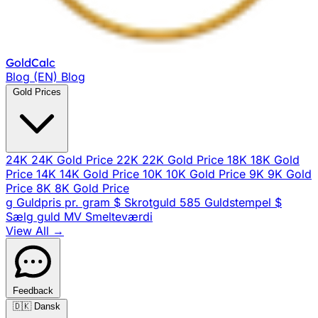
Gold
Calc
Blog (EN)
Blog
Gold Prices
24K
24K Gold Price
22K
22K Gold Price
18K
18K Gold
Price
14K
14K Gold Price
10K
10K Gold Price
9K
9K Gold
Price
8K
8K Gold Price
g
Guldpris pr. gram
$
Skrotguld
585
Guldstempel
$
Sælg guld
MV
Smelteværdi
View All →
Feedback
🇩🇰
Dansk