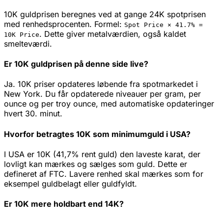
10K guldprisen beregnes ved at gange 24K spotprisen
med renhedsprocenten. Formel:
Spot Price ×
41.7
% =
.
Dette giver metalværdien, også kaldet
10K
Price
smelteværdi.
Er 10K guldprisen på denne side live?
Ja. 10K priser opdateres løbende fra spotmarkedet i
New York. Du får opdaterede niveauer per gram, per
ounce og per troy ounce, med automatiske opdateringer
hvert 30. minut.
Hvorfor betragtes 10K som minimumguld i USA?
I USA er 10K (41,7% rent guld) den laveste karat, der
lovligt kan mærkes og sælges som guld. Dette er
defineret af FTC. Lavere renhed skal mærkes som for
eksempel guldbelagt eller guldfyldt.
Er 10K mere holdbart end 14K?