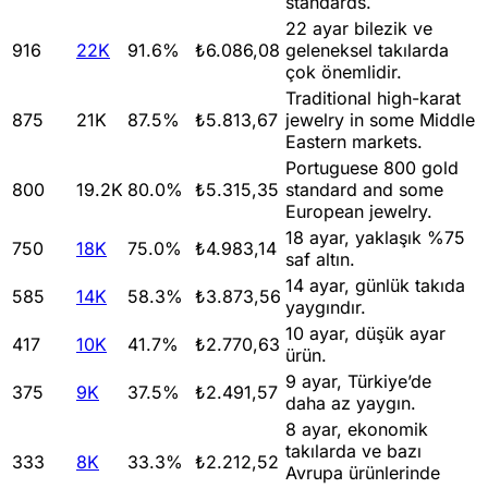
standards.
22 ayar bilezik ve
916
22K
91.6
%
₺6.086,08
geleneksel takılarda
çok önemlidir.
Traditional high-karat
875
21K
87.5
%
₺5.813,67
jewelry in some Middle
Eastern markets.
Portuguese 800 gold
800
19.2K
80.0
%
₺5.315,35
standard and some
European jewelry.
18 ayar, yaklaşık %75
750
18K
75.0
%
₺4.983,14
saf altın.
14 ayar, günlük takıda
585
14K
58.3
%
₺3.873,56
yaygındır.
10 ayar, düşük ayar
417
10K
41.7
%
₺2.770,63
ürün.
9 ayar, Türkiye’de
375
9K
37.5
%
₺2.491,57
daha az yaygın.
8 ayar, ekonomik
takılarda ve bazı
333
8K
33.3
%
₺2.212,52
Avrupa ürünlerinde