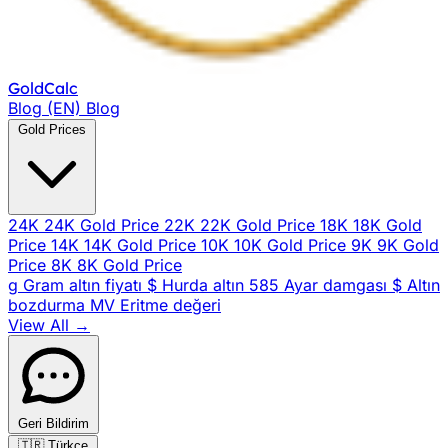
Gold
Calc
Blog (EN)
Blog
Gold Prices
24K
24K Gold Price
22K
22K Gold Price
18K
18K Gold
Price
14K
14K Gold Price
10K
10K Gold Price
9K
9K Gold
Price
8K
8K Gold Price
g
Gram altın fiyatı
$
Hurda altın
585
Ayar damgası
$
Altın
bozdurma
MV
Eritme değeri
View All →
Geri Bildirim
🇹🇷
Türkçe