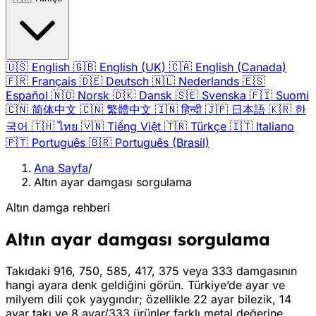
🇺🇸
English
🇬🇧
English (UK)
🇨🇦
English (Canada)
🇫🇷
Français
🇩🇪
Deutsch
🇳🇱
Nederlands
🇪🇸
Español
🇳🇴
Norsk
🇩🇰
Dansk
🇸🇪
Svenska
🇫🇮
Suomi
🇨🇳
简体中文
🇨🇳
繁體中文
🇮🇳
हिन्दी
🇯🇵
日本語
🇰🇷
한
국어
🇹🇭
ไทย
🇻🇳
Tiếng Việt
🇹🇷
Türkçe
🇮🇹
Italiano
🇵🇹
Português
🇧🇷
Português (Brasil)
Ana Sayfa
/
Altın ayar damgası sorgulama
Altın damga rehberi
Altın ayar damgası sorgulama
Takıdaki 916, 750, 585, 417, 375 veya 333 damgasının
hangi ayara denk geldiğini görün. Türkiye’de ayar ve
milyem dili çok yaygındır; özellikle 22 ayar bilezik, 14
ayar takı ve 8 ayar/333 ürünler farklı metal değerine