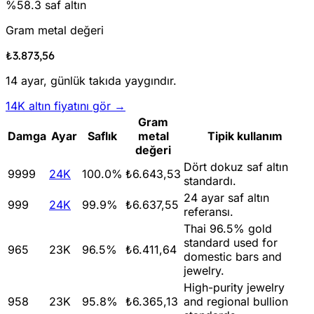
%58.3 saf altın
Gram metal değeri
₺3.873,56
14 ayar, günlük takıda yaygındır.
14K altın fiyatını gör →
Gram
Damga
Ayar
Saflık
metal
Tipik kullanım
değeri
Dört dokuz saf altın
9999
24K
100.0
%
₺6.643,53
standardı.
24 ayar saf altın
999
24K
99.9
%
₺6.637,55
referansı.
Thai 96.5% gold
standard used for
965
23K
96.5
%
₺6.411,64
domestic bars and
jewelry.
High-purity jewelry
958
23K
95.8
%
₺6.365,13
and regional bullion