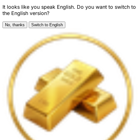
It looks like you speak English. Do you want to switch to
the English version?
No, thanks
Switch to English