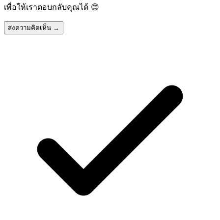
เพื่อให้เราตอบกลับคุณได้ 😊
ส่งความคิดเห็น →