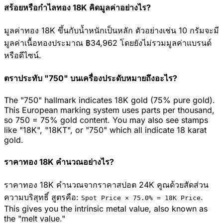
สร้อยหรือกำไลทอง 18K คิดมูลค่าอย่างไร?
มูลค่าทอง 18K ขึ้นกับน้ำหนักเป็นหลัก ตัวอย่างเช่น 10 กรัมจะมี
มูลค่าเนื้อทองประมาณ ฿34,962 โดยยังไม่รวมมูลค่าแบรนด์
หรือดีไซน์.
ตราประทับ "750" บนเครื่องประดับหมายถึงอะไร?
The "750" hallmark indicates 18K gold (75% pure gold).
This European marking system uses parts per thousand,
so 750 = 75% gold content. You may also see stamps
like "18K", "18KT", or "750" which all indicate 18 karat
gold.
ราคาทอง 18K คำนวณอย่างไร?
ราคาทอง 18K คำนวณจากราคาสปอต 24K คูณด้วยสัดส่วน
ความบริสุทธิ์ สูตรคือ:
.
Spot Price ×
75.0
% =
18K
Price
This gives you the intrinsic metal value, also known as
the "melt value."