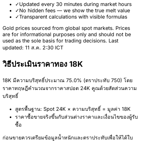
✓
Updated every 30 minutes during market hours
✓
No hidden fees — we show the true melt value
✓
Transparent calculations with visible formulas
Gold prices sourced from global spot markets. Prices
are for informational purposes only and should not be
used as the sole basis for trading decisions. Last
updated: 11 ส.ค. 2:30 ICT
วิธีประเมินราคาทอง 18K
18K มีความบริสุทธิ์ประมาณ 75.0% (ตราประทับ 750) โดย
ราคาทฤษฎีคำนวณจากราคาสปอต 24K คูณด้วยสัดส่วนความ
บริสุทธิ์
สูตรพื้นฐาน: Spot 24K × ความบริสุทธิ์ = มูลค่า 18K
ราคาซื้อขายจริงขึ้นกับส่วนต่างราคาและเงื่อนไขของผู้รับ
ซื้อ
ก่อนขายควรเตรียมข้อมูลน้ำหนักและตราประทับเพื่อให้ได้ใบ