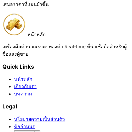
เสนอราคาที่แม่นยำขึ้น
หน้าหลัก
เครื่องมือคำนวณราคาทองคำ Real-time ที่น่าเชื่อถือสำหรับผู้
ซื้อและผู้ขาย
Quick Links
หน้าหลัก
เกี่ยวกับเรา
บทความ
Legal
นโยบายความเป็นส่วนตัว
ข้อกำหนด