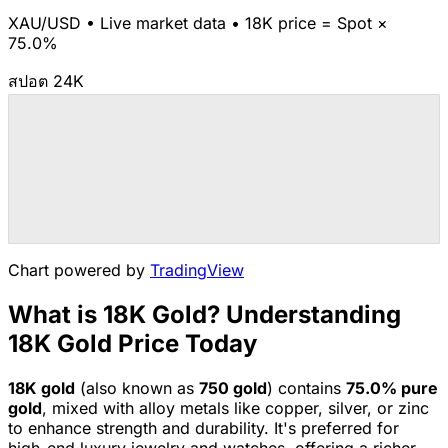
XAU/
USD
•
Live market data
•
18K price = Spot ×
75.0%
สปอต 24K
Chart powered by
TradingView
What is 18K Gold? Understanding
18K Gold Price Today
18K
gold
(also known as
750
gold
) contains
75.0
% pure
gold
, mixed with alloy metals like copper, silver, or zinc
to enhance strength and durability.
It's preferred for