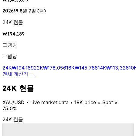
2026년 8월 7일 (금)
24K 현물
₩194,189
그램당
그램당
24K
₩194,189
22K
₩178,056
18K
₩145,788
14K
₩113,326
10
전체 계산기 →
24K 현물
XAU/
USD
•
Live market data
•
18K price = Spot ×
75.0%
24K 현물