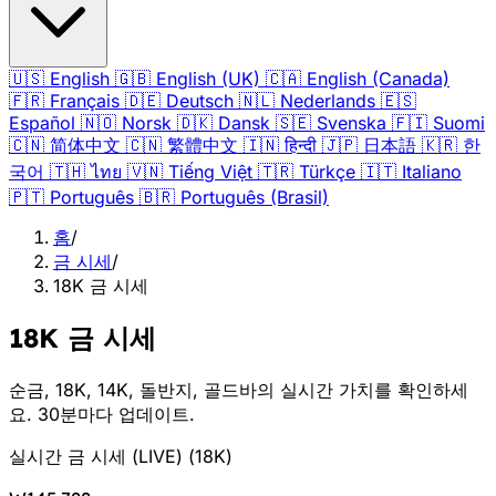
🇺🇸
English
🇬🇧
English (UK)
🇨🇦
English (Canada)
🇫🇷
Français
🇩🇪
Deutsch
🇳🇱
Nederlands
🇪🇸
Español
🇳🇴
Norsk
🇩🇰
Dansk
🇸🇪
Svenska
🇫🇮
Suomi
🇨🇳
简体中文
🇨🇳
繁體中文
🇮🇳
हिन्दी
🇯🇵
日本語
🇰🇷
한
국어
🇹🇭
ไทย
🇻🇳
Tiếng Việt
🇹🇷
Türkçe
🇮🇹
Italiano
🇵🇹
Português
🇧🇷
Português (Brasil)
홈
/
금 시세
/
18K 금 시세
18K 금 시세
순금, 18K, 14K, 돌반지, 골드바의 실시간 가치를 확인하세
요. 30분마다 업데이트.
실시간 금 시세 (LIVE)
(
18K
)