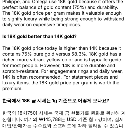
Philippe, and Omega use 18K gold because it offers the
perfect balance of gold content (75%) and durability.
The 18K gold price per gram makes it valuable enough
to signify luxury while being strong enough to withstand
daily wear on expensive timepieces.
Is 18K gold better than 14K gold?
The 18K gold price today is higher than 14K because it
contains 75% pure gold versus 58.3%. 18K gold has a
richer, more vibrant yellow color and is hypoallergenic
for most people. However, 14K is more durable and
scratch-resistant. For engagement rings and daily wear,
14K is often recommended. For statement pieces and
luxury items, the 18K gold price per gram is worth the
premium.
한국에서 18K 금 시세는 1g 기준으로 어떻게 보나요?
한국의 18K(750) 시세는 국제 금 현물가를 원화로 환산해 계
산합니다. 여기의 ₩145,788는 USD 기준 참고값이며, 실제
매입/판매가는 수수료와 스프레드에 따라 달라질 수 있습니