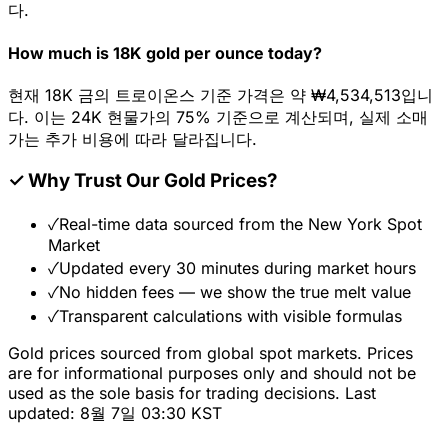
다.
How much is 18K gold per ounce today?
현재 18K 금의 트로이온스 기준 가격은 약 ₩4,534,513입니
다. 이는 24K 현물가의 75% 기준으로 계산되며, 실제 소매
가는 추가 비용에 따라 달라집니다.
✓
Why Trust Our Gold Prices?
✓
Real-time data sourced from the New York Spot
Market
✓
Updated every 30 minutes during market hours
✓
No hidden fees — we show the true melt value
✓
Transparent calculations with visible formulas
Gold prices sourced from global spot markets. Prices
are for informational purposes only and should not be
used as the sole basis for trading decisions. Last
updated: 8월 7일 03:30 KST