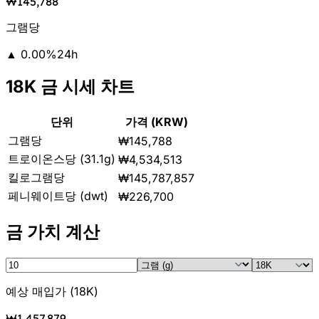
₩145,788
그램당
▲
0.00
%
24h
18K 금 시세 차트
단위
가격 (KRW)
그램당
₩145,788
트로이온스당 (31.1g)
₩4,534,513
킬로그램당
₩145,787,857
페니웨이트당 (dwt)
₩226,700
금 가치 계산
예상 매입가
(
18K
)
₩1,457,879