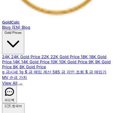
Gold
Calc
Blog (EN)
Blog
Gold Prices
24K
24K Gold Price
22K
22K Gold Price
18K
18K Gold
Price
14K
14K Gold Price
10K
10K Gold Price
9K
9K Gold
Price
8K
8K Gold Price
g
금시세 1g
$
금 매입 계산
585
금 각인 조회
$
금 매입가
MV
순금 가치
View All →
피드백
🇰🇷
한국어