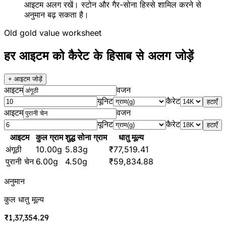
आइटम अलग रखें। स्टोन और गैर-सोना हिस्से शामिल करने से
अनुमान बढ़ सकता है।
Old gold value worksheet
हर आइटम को कैरेट के हिसाब से अलग जोड़ें
+ आइटम जोड़ें
आइटम
वजन
यूनिट
कैरेट
हटाएँ
आइटम
वजन
यूनिट
कैरेट
हटाएँ
आइटम
कुल ग्राम
शुद्ध सोना ग्राम
धातु मूल्य
अंगूठी
10.00
g
5.83
g
₹77,519.41
पुरानी चेन
6.00
g
4.50
g
₹59,834.88
अनुमान
कुल धातु मूल्य
₹1,37,354.29