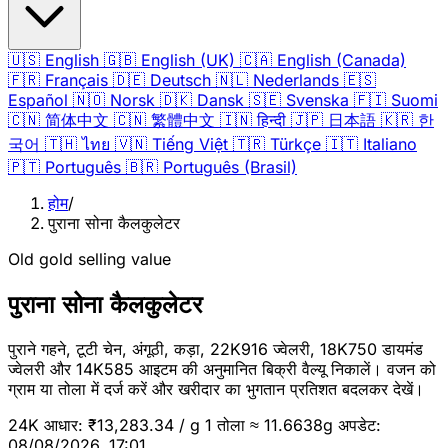
🇺🇸
English
🇬🇧
English (UK)
🇨🇦
English (Canada)
🇫🇷
Français
🇩🇪
Deutsch
🇳🇱
Nederlands
🇪🇸
Español
🇳🇴
Norsk
🇩🇰
Dansk
🇸🇪
Svenska
🇫🇮
Suomi
🇨🇳
简体中文
🇨🇳
繁體中文
🇮🇳
हिन्दी
🇯🇵
日本語
🇰🇷
한
국어
🇹🇭
ไทย
🇻🇳
Tiếng Việt
🇹🇷
Türkçe
🇮🇹
Italiano
🇵🇹
Português
🇧🇷
Português (Brasil)
होम
/
पुराना सोना कैलकुलेटर
Old gold selling value
पुराना सोना कैलकुलेटर
पुराने गहने, टूटी चेन, अंगूठी, कड़ा, 22K916 ज्वेलरी, 18K750 डायमंड
ज्वेलरी और 14K585 आइटम की अनुमानित बिक्री वैल्यू निकालें। वजन को
ग्राम या तोला में दर्ज करें और खरीदार का भुगतान प्रतिशत बदलकर देखें।
24K आधार: ₹13,283.34 / g
1 तोला ≈ 11.6638g
अपडेट:
08/08/2026, 17:01