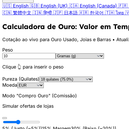
🇺🇸
English
🇬🇧
English (UK)
🇨🇦
English (Canada)
🇫🇷
🇨🇳
繁體中文
🇮🇳
हिन्दी
🇯🇵
日本語
🇰🇷
한국어
🇹🇭
ไทย

Calculadora de Ouro: Valor em Tem
Cotação ao vivo para Ouro Usado, Joias e Barras • Atual
Peso
Clique 👆 para inserir o peso
Pureza (Quilates)
Moeda
Modo "Compro Ouro" (Comissão)
Simular ofertas de lojas
5% (
Justo (~5%)
)
15
%
Margem
30% (
Baixo (~20%)
)