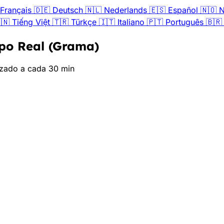
Français
🇩🇪
Deutsch
🇳🇱
Nederlands
🇪🇸
Español
🇳🇴
N
🇳
Tiếng Việt
🇹🇷
Türkçe
🇮🇹
Italiano
🇵🇹
Português
🇧🇷
po Real (Grama)
izado a cada 30 min