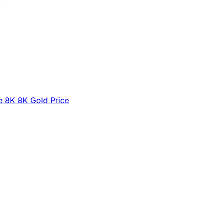
e
8K
8K Gold Price