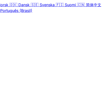
orsk
🇩🇰
Dansk
🇸🇪
Svenska
🇫🇮
Suomi
🇨🇳
简体中文
Português (Brasil)