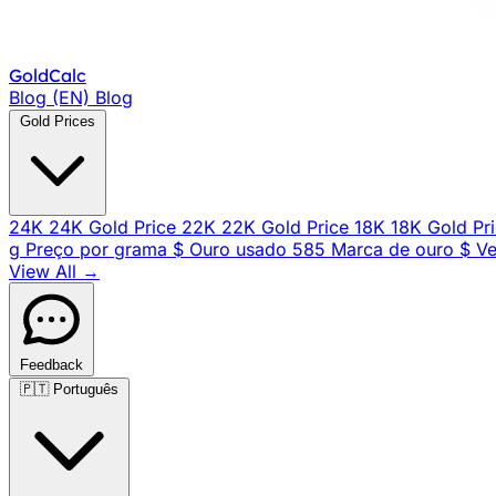
Gold
Calc
Blog (EN)
Blog
Gold Prices
24K
24K Gold Price
22K
22K Gold Price
18K
18K Gold Pr
g
Preço por grama
$
Ouro usado
585
Marca de ouro
$
Ve
View All →
Feedback
🇵🇹
Português